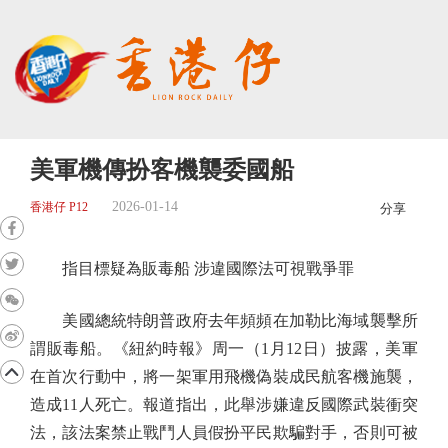
美軍機傳扮客機襲委國船
2026-01-14
香港仔 P12
分享
指目標疑為販毒船 涉違國際法可視戰爭罪
美國總統特朗普政府去年頻頻在加勒比海域襲擊所
謂販毒船。《紐約時報》周一（1月12日）披露，美軍
在首次行動中，將一架軍用飛機偽裝成民航客機施襲，
造成11人死亡。報道指出，此舉涉嫌違反國際武裝衝突
法，該法案禁止戰鬥人員假扮平民欺騙對手，否則可被