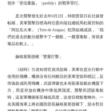
視作「背信棄義」（perfidy）的戰爭罪行。
是次襲擊發生於去年9月2日，特朗普當日在社媒發
帖稱，美軍襲擊目標為時任委內瑞拉總統馬杜羅控制的
「阿拉瓜火車」（Tren de Aragua）犯罪組織成員，「我
們在過去的數分鐘擊中了一艘船，一艘運毒船，有很多
毒品在船上。」
赫格塞斯授權「雙重打擊」
《紐時》引述知情官員消息稱，美軍在是次行動中
使用的飛機，機身沒有任何醒目的美軍塗裝和標記，反
而偽裝成民用飛機，武器彈藥也未有顯著裝載在機翼下
方，而是存放在機身中降低辨識度。襲擊所謂販毒船
時，這架軍機俯衝至極低高度，迫使目標船隻轉向。一
名美國海軍上將在國防部長赫格塞斯授權下，頒令對目