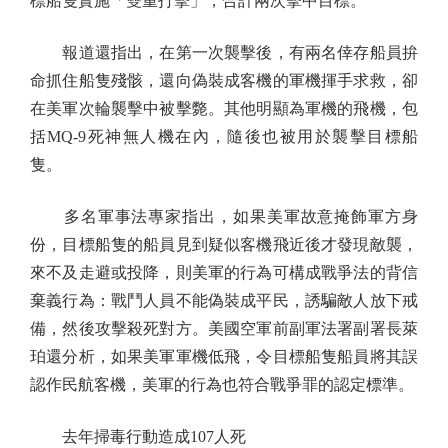
標船隻實施「雙重打擊」，合計兩次擊中目標。
報道還指出，在第一次襲擊後，有兩名倖存船員拚
命抓住船隻殘骸，還向偽裝成客機的軍機揮手求救，卻
在美軍次輪襲擊中被擊斃。其他明顯為軍機的飛機，包
括MQ-9死神無人機在內，隨後也被用於襲擊目標船
隻。
多名軍事法專家指出，如果美軍故意掩飾軍方身
份，目標船隻的船員見到疑似客機飛近後才發現敵襲，
來不及走避或投降，則美軍的行為可構成戰爭法的背信
棄義行為：戰鬥人員不能偽裝成平民，誘騙敵人放下戒
備，然後攻擊殺死對方。美國空軍前副軍法署副署長萊
珀還分析，如果美軍軍機低飛，令目標船隻船員將其誤
認作民航客機，美軍的行為也符合戰爭罪的認定標準。
去年掃毒行動造成107人死