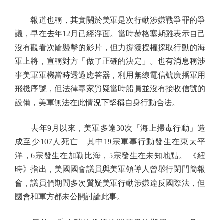
報道也稱，其實關於美軍是次行動涉嫌戰爭罪的爭
議，早在去年12月已經浮面。當時赫格塞斯雖表示自己
沒有觀看次輪襲擊的影片，但力撐獲授權採取行動的海
軍上將，宣稱對方「做了正確的決定」。也有消息稱涉
事美軍軍機當時透過應答器，利用無線電信號廣播軍用
飛機序號，但法律專家質疑當時船員並沒有接收信號的
設備，美軍無法在此情況下堅稱自身行動合法。
去年9月以來，美軍多達30次「海上掃毒行動」造
成至少107人死亡，其中19宗軍事行動發生在東太平
洋，6宗發生在加勒比海，5宗發生在未知地點。 《紐
時》指出，美國國會議員與美軍領導人曾舉行閉門簡報
會，議員們期間多次質疑美軍行動涉嫌違反國際法，但
國會和軍方都未公開討論此事。