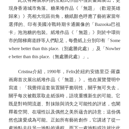
此次有兩個系列的互動式作品不僅於畫廊展出，更
現身香港城市角落。糖果堆作品《「無題」（歡迎英雄
歸來）》亮相大坑區街角，糖紙顏色呼應了藝術家當年
選擇的、印有美國冷戰時期卡通圖像的「Bazooka巴祖
卡」泡泡糖的包裝。紙堆作品《「無題」》則於中環街
市的階梯廊道靜等人們駐足，每疊紙上分別印有「Some
where better than this place.（別處勝此處）」及「Nowher
e better than this place.（無處勝此處）」。
Cristina介紹，1990年，Felix於紐約安德里亞·羅森
画廊首次展出紙堆作品《「無題」》。他在展覽聲明中
寫道：「我覺得這套裝置關乎脆弱性，關乎無可失去，
關乎每次被觀眾取走紙張時，語境重獲新生的可能。它
既是對時間流逝、對抹除與消失之可能性的評述，也闡
釋着空間、在場性以及偶然之美所蘊含的詩意；這份偶
然也讓愛成為可能。正如所有藝術創作，它講述了從一
處地點去往另一地點的過程，而下一處地點或許就比此