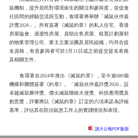
鼠機制，提升居民對環境衞生的關注和參與度，並促進
社區間的經驗交流與互動，食環署將舉辦「滅鼠伙伴嘉
許獎2026」。所有簽署《滅鼠約章》的私人住宅、香港
房屋協會、過渡性房屋、資助出售房屋、租置計劃屋邨
的物業管理公司、業主立案法團及居民組織，均符合提
名資格，有意參與者可於2月11日或之前提交提名表格
及相關文件。
食環署在2024年推出《滅鼠約章》，至今逾680個
機構和團體簽署《約章》。「滅鼠伙伴嘉許獎2026」設
卓越滅鼠夥伴獎、傑出滅鼠聯絡大使獎、科技應用獎及
創意獎，評審將以《滅鼠約章》訂定的六項承諾為評核
基準，評估其在防治鼠患工作上的實踐情況和表現。
讀大公報PDF版面