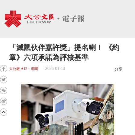
「滅鼠伙伴嘉許獎」提名喇！ 《約
章》六項承諾為評核基準
2026-01-13
大公報 A12：港聞
分享