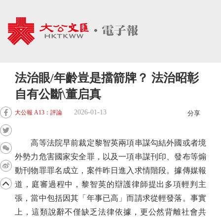
法治眼/年齡豈是擋箭牌？ 法治昭彰
自有公斷\董启真
2026-01-13
大公報 A13：評論
分享
高等法院早前裁定黎智英兩項串謀勾結外國或者境
外勢力危害國家安全罪，以及一項串謀刊印、發布等煽
動刊物罪罪名成立，案件昨日進入求情階段。據傳媒報
道，庭審過程中，黎智英的辯護律師提出多項輕判主
張，當中包括因其「年事已高」而請求從輕發落。事實
上，這類說辭不僅缺乏法律依據，更公然背離社會共