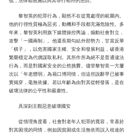
低，法律都應施以與其罪行相符的懲罰。
黎智英的犯罪行為，顯然不在從寬處理的範圍內。
他的行徑性質極為惡劣，動機和手段都充滿危險性。多
年來，黎智英利用旗下媒體操控輿論，煽動社會對立，
攻擊「一國兩制」。他還長期勾結外部勢力，甘當反華
「棋子」，以危害國家主權、安全和發展利益，破香港
繁榮穩定為代價謀取私利。其所作所為絕不是普通違法
行為，而是對國家安全的公然挑釁。儘管黎智英一方屢
次以「年老體弱」為藉口博同情，但這些說辭早已被事
實揭穿，毫無依據。若以年齡為由對其從輕發落，是在
破壞法律的公平性和嚴肅性。
具深刻主觀惡意破壞國安
從情理角度看，社會對老年人犯罪的寬容，常基於
對其困境的同情，例如因貧困或生活無依而誤入歧途的