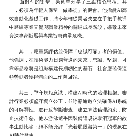
面對AI的衝擊，吳衛軍分享了三點核心思考。其
一，必須為年輕人保留「做學徒」的機會。他擔憂AI高
效自動化基礎工作，將令年輕從業者失去在手把手教導
中磨練專業直覺與職業精神的關鍵成長階段，導致未來
資深專家斷層與專業智慧傳承危機。
其二，應重新評估並保障「忠誠可靠」者的價值。
他強調，在技術能力日趨普適的未來，忠誠、堅韌、可
靠等品格將是組織構建長期韌性的基石，社會應確保這
類勞動者獲得體面的工作與回報。
其三，堅守規矩意識，構建AI時代的治理框架。審
計行業必須堅守獨立公正，並呼籲通過立法確保AI系統
的可解釋性、進行反壟斷審查、建立算法倫理約束，防
止技術作惡。他以游泳選手因裝備違規被取消冠軍的故
事生動比喻：絕不能允許「光着屁股游第一」的現象在
AI時代發生。