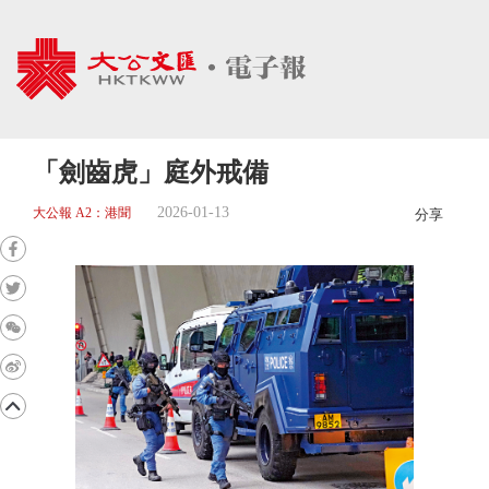
「劍齒虎」庭外戒備
2026-01-13
大公報 A2：港聞
分享