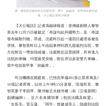
圖：黎智英等被告昨日到庭求情，警方「劍齒虎」裝甲車在庭外戒
備。\大公報記者林少權攝
【大公報訊】記者馮錫雄報道：壹傳媒創辦人黎智
英去年12月15日被裁定「串謀勾結外國勢力」及「串謀
發布煽動刊物」罪成。法庭昨日起一連四日處理各被告
求情。黎智英昨日上午由囚車押到西九龍裁判法院，警
方在附近一帶加強戒備，法庭附近設置路障，所有進入
法院的車輛，均需接受安檢，附近停泊多架警方車輛，
當中包括裝甲車「劍齒虎」。
司法機構在開庭前，已預先準備491張公眾席籌及1
16張記者席籌，以待上午9時15分派發。現場所見，黎
智英妻子李韻琴、陳沛敏丈夫鍾沛權（前《立場新聞》
副總編輯）、近六名各國領事（包括法國及歐盟）、
「女長毛」雷玉蓮、「阿牛」曾健成等人，陸續到法院