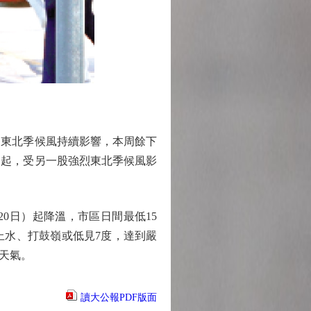
東北季候風持續影響，本周餘下
」起，受另一股強烈東北季候風影
日）起降溫，市區日間最低15
上水、打鼓嶺或低見7度，達到嚴
天氣。
讀大公報PDF版面