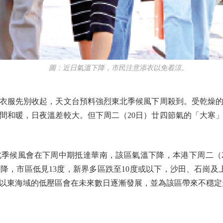
圖：近日氣溫下降，市民注意添衣以免着涼。
服先別收起，天文台預料強烈東北季候風下周殺到。受乾燥的
間和暖，日夜溫差較大。但下周二（20日）廿四節氣的「大寒
候風會在下周中期抵達華南，該區氣溫下降，本港下周二（20
下降，市區低見13度，新界多區跌至10度或以下，沙田、石崗及
以東海域的低壓區會在未來數日逐漸發展，並為該區帶來不穩定