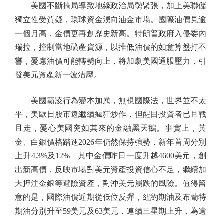
美國不斷搞局導致地緣政治局勢緊張，加上美聯儲
獨立性受質疑，環球資金湧向油金市場。國際油價見逾
一個月高，金價更再創歷史新高。特朗普政府入侵委內
瑞拉，控制當地礦產資源，以推低油價的如意算盤打不
響，憂慮油價可能轉勢向上，將加劇美國通脹壓力，引
發美元資產新一波沽壓。
美國霸凌行為變本加厲，無視國際法，世界並不太
平，美歐日股市還繼續瘋狂炒作，但醒目投資者已且戰
且走，憂心美國突如其來的金融黑天鵝。事實上，黃
金、白銀價格踏進2026年仍然保持強勢，新年首周分別
上升4.3%及12%，其中金價昨日一度升越4600美元，創
出新高價，反映市場對美元資產投資信心不足，繼續加
大押注金銀等避險資產，對沖美元崩跌的風險。值得留
意的是，國際油價近期從低位反彈，紐約期油及布蘭特
期油分別升至59美元及63美元，連續三星期上升，為逾