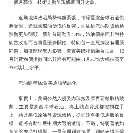
一個月高位，技術走勢呈現觸底回升之象。
近期地緣政治局勢轉趨緊張，市場憂慮全球石油供
應受阻，造就國際油價低位反彈，而紐約汽油期貨價格
漲勢更加明顯，新年首周勁升4.4%，汽油價格回升對特
朗普政府而言將是噩夢開始，特朗普一直死撐沒有通脹
問題，加徵關稅無大影響，查實美國物價顯著抽高，12
月消費物價指數同比升幅有可能由11月2.7%大幅抽高至
3%或以上水平。
汽油開年猛漲 美通脹勢惡化
事實上，美國公然入侵委內瑞拉及聲言要奪取格陵
蘭，主要是將西半球石油、稀土礦產資源都控制在手
上，藉此壓低原油等資源價格，從而達至推低通脹的目
標，這將有助年底中期大選的選情。不過，特朗普的如
意算盤未必打得響。一是美國到處搞局，到頭來得不償