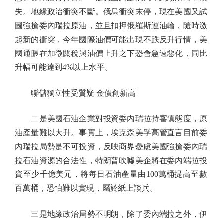
失。地緣政治衝突不斷。俄烏衝突末停，現在美國又試
圖強搶委內瑞拉原油，並且扣押俄羅斯運油輪，隨時激
起新的衝突，今年國際油價可能出現不跌反升行情，美
國通脹在加徵關稅與油價上升之下恐會急速惡化，同比
升幅可能達到4%以上水平。
聯儲獨立性受質疑 金價創新高
二是美國石油企業對投資委內瑞拉持審慎態度，原
油產量難以大升。事實上，埃克森美孚高管直言目前委
內瑞拉局勢是不可投資，反映商界憂慮美國強搶委內瑞
拉石油資源的合法性，特朗普吹噓美企將在委內端拉投
資至少千億美元，將每日石油產量由100萬桶提高至數
百萬桶，恐怕難以實現，屬於紙上談兵。
三是地緣政治局勢不明朗，除了委內端拉之外，伊