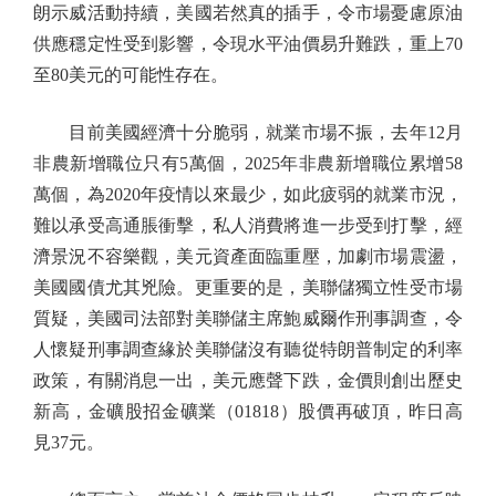
朗示威活動持續，美國若然真的插手，令市場憂慮原油
供應穩定性受到影響，令現水平油價易升難跌，重上70
至80美元的可能性存在。
目前美國經濟十分脆弱，就業市場不振，去年12月
非農新增職位只有5萬個，2025年非農新增職位累增58
萬個，為2020年疫情以來最少，如此疲弱的就業市況，
難以承受高通脹衝擊，私人消費將進一步受到打擊，經
濟景況不容樂觀，美元資產面臨重壓，加劇市場震盪，
美國國債尤其兇險。更重要的是，美聯儲獨立性受市場
質疑，美國司法部對美聯儲主席鮑威爾作刑事調查，令
人懷疑刑事調查緣於美聯儲沒有聽從特朗普制定的利率
政策，有關消息一出，美元應聲下跌，金價則創出歷史
新高，金礦股招金礦業（01818）股價再破頂，昨日高
見37元。