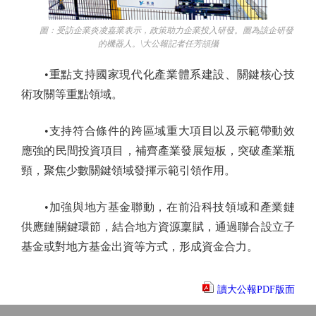
圖：受訪企業炎凌嘉業表示，政策助力企業投入研發。圖為該企研發
的機器人。\大公報記者任芳頡攝
•重點支持國家現代化產業體系建設、關鍵核心技
術攻關等重點領域。
•支持符合條件的跨區域重大項目以及示範帶動效
應強的民間投資項目，補齊產業發展短板，突破產業瓶
頸，聚焦少數關鍵領域發揮示範引領作用。
•加強與地方基金聯動，在前沿科技領域和產業鏈
供應鏈關鍵環節，結合地方資源稟賦，通過聯合設立子
基金或對地方基金出資等方式，形成資金合力。
讀大公報PDF版面