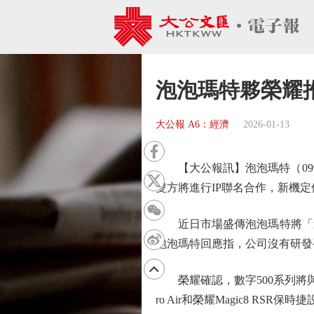
泡泡瑪特夥榮耀
大公報 A6：經濟
2026-01-13
【大公報訊】泡泡瑪特（099
雙方將進行IP聯名合作，新機定
近日市場盛傳泡泡瑪特將「進
泡泡瑪特回應指，公司沒有研發
榮耀確認，數字500系列將與泡
ro Air和榮耀Magic8 RSR保時