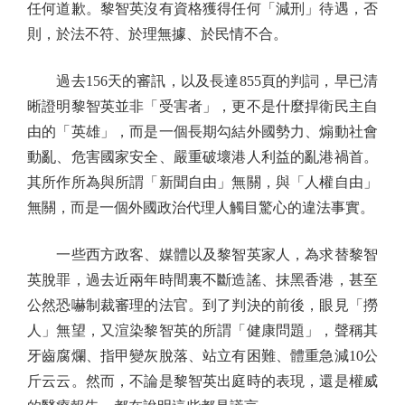
任何道歉。黎智英沒有資格獲得任何「減刑」待遇，否
則，於法不符、於理無據、於民情不合。
過去156天的審訊，以及長達855頁的判詞，早已清
晰證明黎智英並非「受害者」，更不是什麼捍衛民主自
由的「英雄」，而是一個長期勾結外國勢力、煽動社會
動亂、危害國家安全、嚴重破壞港人利益的亂港禍首。
其所作所為與所謂「新聞自由」無關，與「人權自由」
無關，而是一個外國政治代理人觸目驚心的違法事實。
一些西方政客、媒體以及黎智英家人，為求替黎智
英脫罪，過去近兩年時間裏不斷造謠、抹黑香港，甚至
公然恐嚇制裁審理的法官。到了判決的前後，眼見「撈
人」無望，又渲染黎智英的所謂「健康問題」，聲稱其
牙齒腐爛、指甲變灰脫落、站立有困難、體重急減10公
斤云云。然而，不論是黎智英出庭時的表現，還是權威