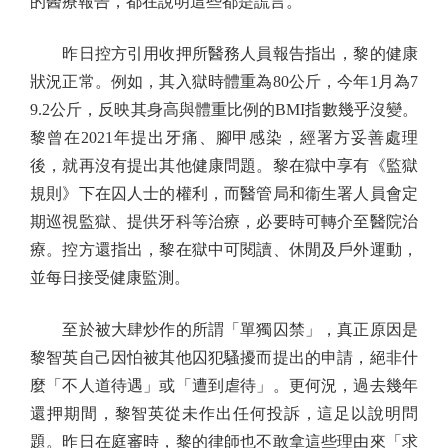
的醫療報告，都在說明這些都是謊言。
昨日控方引用收押所醫務人員報告指出，黎的健康
狀況正常。例如，其入獄時體重為80公斤，今年1月為7
9.2公斤，反映其身高與體重比例的BMI指數幾乎沒變。
黎曾在2021年提出牙痛、腳甲感染，經署方妥善處理
後，就再沒有提出其他健康問題。黎在獄中享有《監獄
規則》下在囚人士的權利，而醫管局和衞生署人員會定
期巡視監獄、提供牙科等治療，必要時可轉介至醫院治
療。控方還指出，黎在獄中可閱讀、休閒及戶外運動，
並每日接受健康監測。
至於被大肆炒作的所謂「單獨囚禁」，真正原因是
黎智英自己因怕被其他囚犯騷擾而提出的申請，絕非什
麼「不人道待遇」或「遭到虐待」。更何況，過去幾年
還押期間，黎智英從未作出任何投訴，這足以說明問
題。昨日在庭審時，黎的律師也不敢拿這些理由來「求