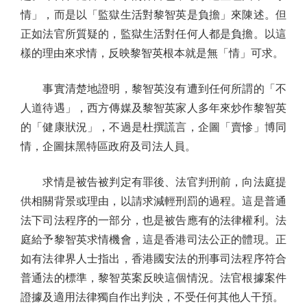
情」，而是以「監獄生活對黎智英是負擔」來陳述。但
正如法官所質疑的，監獄生活對任何人都是負擔。以這
樣的理由來求情，反映黎智英根本就是無「情」可求。
事實清楚地證明，黎智英沒有遭到任何所謂的「不
人道待遇」，西方傳媒及黎智英家人多年來炒作黎智英
的「健康狀況」，不過是杜撰謊言，企圖「賣慘」博同
情，企圖抹黑特區政府及司法人員。
求情是被告被判定有罪後、法官判刑前，向法庭提
供相關背景或理由，以請求減輕刑罰的過程。這是普通
法下司法程序的一部分，也是被告應有的法律權利。法
庭給予黎智英求情機會，這是香港司法公正的體現。正
如有法律界人士指出，香港國安法的刑事司法程序符合
普通法的標準，黎智英案反映這個情況。法官根據案件
證據及適用法律獨自作出判決，不受任何其他人干預。