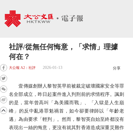
社評/從無任何悔意，「求情」理據
何在？
2026-01-13
大公報 A2：社評
分享
壹傳媒創辦人黎智英早前被裁定破壞國家安全等罪
名全部成立，昨日起案件進入判刑前的求情程序。諷刺
的是，當年曾高叫「為美國而戰」、「入獄是人生巔
峰」的反中亂港罪魁禍首，如今卻要律師以「年齡老
邁」為由要求「輕判」。然而，黎智英自始至終都沒有
表現出一絲的悔意，更沒有就其對香港造成深重災難作