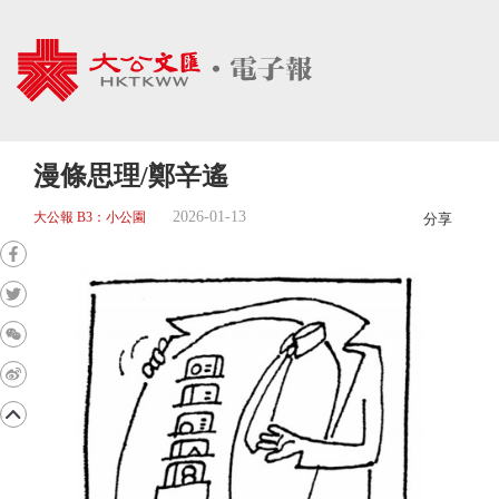
漫條思理/鄭辛遙
2026-01-13
大公報 B3：小公園
分享