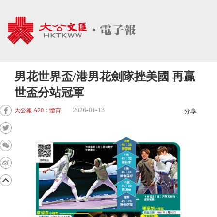
男花世界盃/港男花劍隊挫美國 再贏
世盃分站冠軍
2026-01-13
大公報 A20：體育
分享