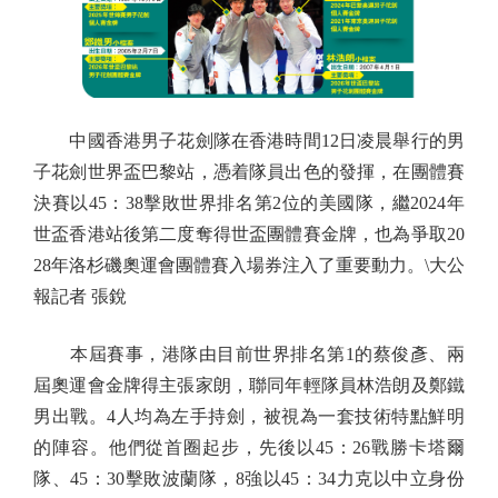
中國香港男子花劍隊在香港時間12日凌晨舉行的男
子花劍世界盃巴黎站，憑着隊員出色的發揮，在團體賽
決賽以45：38擊敗世界排名第2位的美國隊，繼2024年
世盃香港站後第二度奪得世盃團體賽金牌，也為爭取20
28年洛杉磯奧運會團體賽入場券注入了重要動力。\大公
報記者 張銳
本屆賽事，港隊由目前世界排名第1的蔡俊彥、兩
屆奧運會金牌得主張家朗，聯同年輕隊員林浩朗及鄭鐵
男出戰。4人均為左手持劍，被視為一套技術特點鮮明
的陣容。他們從首圈起步，先後以45：26戰勝卡塔爾
隊、45：30擊敗波蘭隊，8強以45：34力克以中立身份