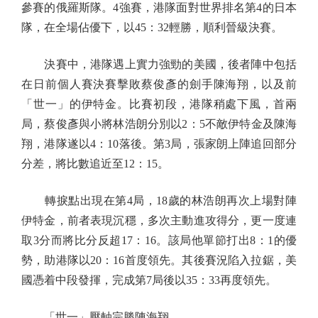
參賽的俄羅斯隊。4強賽，港隊面對世界排名第4的日本
隊，在全場佔優下，以45：32輕勝，順利晉級決賽。
決賽中，港隊遇上實力強勁的美國，後者陣中包括
在日前個人賽決賽擊敗蔡俊彥的劍手陳海翔，以及前
「世一」的伊特金。比賽初段，港隊稍處下風，首兩
局，蔡俊彥與小將林浩朗分別以2：5不敵伊特金及陳海
翔，港隊遂以4：10落後。第3局，張家朗上陣追回部分
分差，將比數追近至12：15。
轉捩點出現在第4局，18歲的林浩朗再次上場對陣
伊特金，前者表現沉穩，多次主動進攻得分，更一度連
取3分而將比分反超17：16。該局他單節打出8：1的優
勢，助港隊以20：16首度領先。其後賽況陷入拉鋸，美
國憑着中段發揮，完成第7局後以35：33再度領先。
「世一」壓軸完勝陳海翔