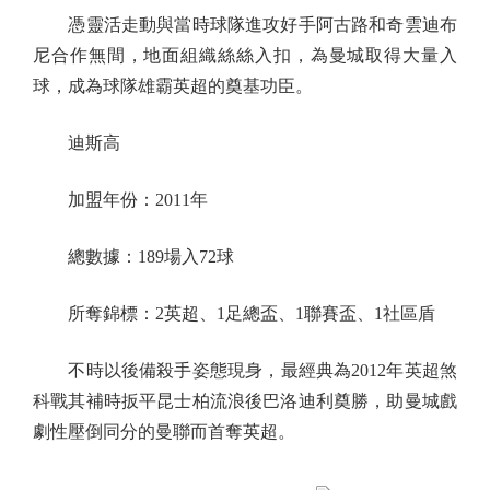
憑靈活走動與當時球隊進攻好手阿古路和奇雲迪布
尼合作無間，地面組織絲絲入扣，為曼城取得大量入
球，成為球隊雄霸英超的奠基功臣。
迪斯高
加盟年份：2011年
總數據：189場入72球
所奪錦標：2英超、1足總盃、1聯賽盃、1社區盾
不時以後備殺手姿態現身，最經典為2012年英超煞
科戰其補時扳平昆士柏流浪後巴洛迪利奠勝，助曼城戲
劇性壓倒同分的曼聯而首奪英超。