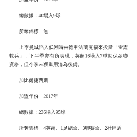
總數據：40場入9球
所奪錦標：無
上季曼城陷入低潮時由德甲法蘭克福來投當「雷霆
救兵」，下半季亦有所表現，英超16場入7球助保歐聯
資格，但今季未獲重用淪為後備。
加比爾捷西斯
加盟年份：2017年
總數據：236場入95球
所奪錦標：4英超、1足總盃、3聯賽盃、2社區盾