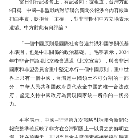
當日例行記者會上，有記者問：據報道，台灣方面
9日稱，中國─非盟戰略對話聯合新聞公報涉台內容嚴重
扭曲事實，貶損台「主權」，對非盟附和中方立場表示
遺憾。中方對此有何評論？
「一個中國原則是國際社會普遍共識和國際關係基
本準則，也是中非關係的政治基礎。」毛寧表示，2024
年中非合作論壇北京峰會通過《北京宣言》，與會非洲
國家和非盟委員會重申堅定奉行一個中國原則，重申世
界上只有一個中國，台灣是中國領土不可分割的一部
分，中華人民共和國政府是代表全中國的唯一合法政
府，堅定支持中國政府為實現國家統一所作的一切努
力。
毛寧表示，中國─非盟第九次戰略對話聯合新聞公
報完整準確反映了非方在台灣問題上一以貫之的鮮明立
場。就在前兩天，非盟委員會主席優素福接受採訪時表