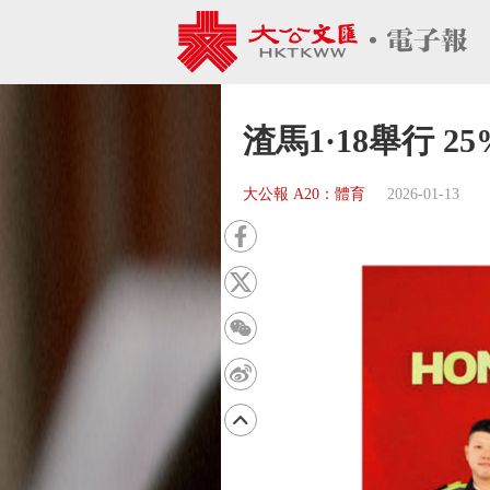
渣馬1·18舉行 
大公報 A20：體育
2026-01-13