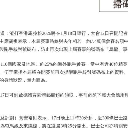
渣打香港馬拉松2026將在1月18日舉行，大會12日召開記
主席關祺表示，本屆賽事路線與去年相若，約7.4萬個參賽名額中
與跑手核對號碼布，防止再次出現上屆賽事的號碼布「烏龍」事
0個國家及地區、約25%的海外跑手參賽，當中有近40位精
，伍于豪指本屆將在開賽前再次提醒跑手核對號碼布上的資料
的身體狀況，量力而為。
可到啟德體育園體藝館預約領取，事前必須下載大會應用程式「SCHKM2
劃）黃安裕則表示，17日晚上11時30分起，近300條巴士
為屯馬線及東鐵線，將在凌晨3時25分開出。巴士公司亦特別安