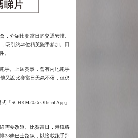
者會，介紹比賽當日的交通安排、
，吸引約40位精英跑手參加。田
件。
英跑手。上屆賽事，曾有內地跑手
。他又說比賽當日天氣不俗，但仍
026 Official App」
路線需要改道。比賽當日，港鐵將
排28條巴士路線，以接載跑手到