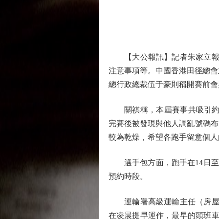
【大公報訊】記者朱家立報道：
注意事項等。中國香港田徑總會
總行政總裁伍于豪則稱開賽前會
關祺稱，本屆賽事共吸引約11
完賽後被發現與他人調亂號碼布
較為乾燥，希望各跑手留意個人
選手包方面，跑手在14日至17日
預約時段。
運輸署高級運輸主任（房屋及計
在凌晨提早運作，最早的頭班車