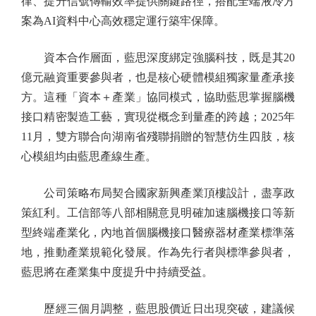
律、提升信號傳輸效率提供關鍵路徑，搭配全端液冷方
案為AI資料中心高效穩定運行築牢保障。
資本合作層面，藍思深度綁定強腦科技，既是其20
億元融資重要參與者，也是核心硬體模組獨家量產承接
方。這種「資本＋產業」協同模式，協助藍思掌握腦機
接口精密製造工藝，實現從概念到量產的跨越；2025年
11月，雙方聯合向湖南省殘聯捐贈的智慧仿生四肢，核
心模組均由藍思產線生產。
公司策略布局契合國家新興產業頂樓設計，盡享政
策紅利。工信部等八部相關意見明確加速腦機接口等新
型終端產業化，內地首個腦機接口醫療器材產業標準落
地，推動產業規範化發展。作為先行者與標準參與者，
藍思將在產業集中度提升中持續受益。
歷經三個月調整，藍思股價近日出現突破，建議候