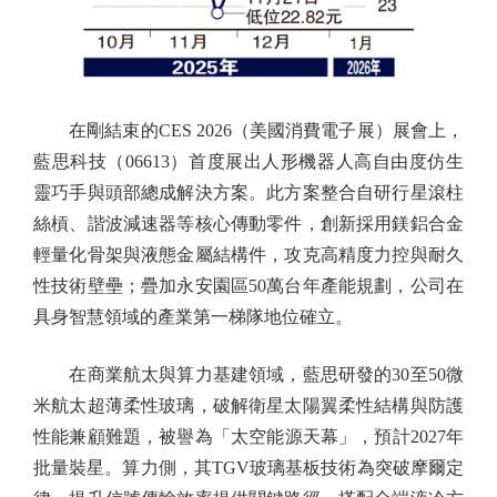
在剛結束的CES 2026（美國消費電子展）展會上，
藍思科技（06613）首度展出人形機器人高自由度仿生
靈巧手與頭部總成解決方案。此方案整合自研行星滾柱
絲槓、諧波減速器等核心傳動零件，創新採用鎂鋁合金
輕量化骨架與液態金屬結構件，攻克高精度力控與耐久
性技術壁壘；疊加永安園區50萬台年產能規劃，公司在
具身智慧領域的產業第一梯隊地位確立。
在商業航太與算力基建領域，藍思研發的30至50微
米航太超薄柔性玻璃，破解衛星太陽翼柔性結構與防護
性能兼顧難題，被譽為「太空能源天幕」，預計2027年
批量裝星。算力側，其TGV玻璃基板技術為突破摩爾定