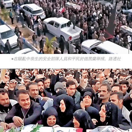
●在騷亂中喪生的安全部隊人員和平民於德黑蘭舉殯。路透社