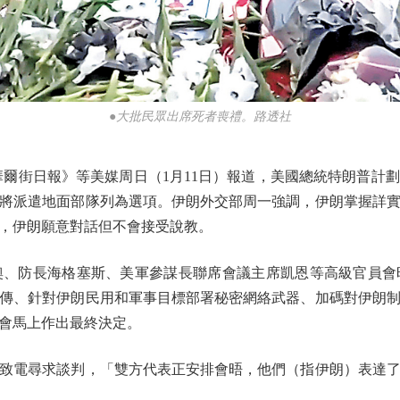
●大批民眾出席死者喪禮。路透社
街日報》等美媒周日（1月11日）報道，美國總統特朗普計
將派遣地面部隊列為選項。伊朗外交部周一強調，伊朗掌握詳
，伊朗願意對話但不會接受說教。
防長海格塞斯、美軍參謀長聯席會議主席凱恩等高級官員會
傳、針對伊朗民用和軍事目標部署秘密網絡武器、加碼對伊朗
會馬上作出最終決定。
電尋求談判，「雙方代表正安排會晤，他們（指伊朗）表達了