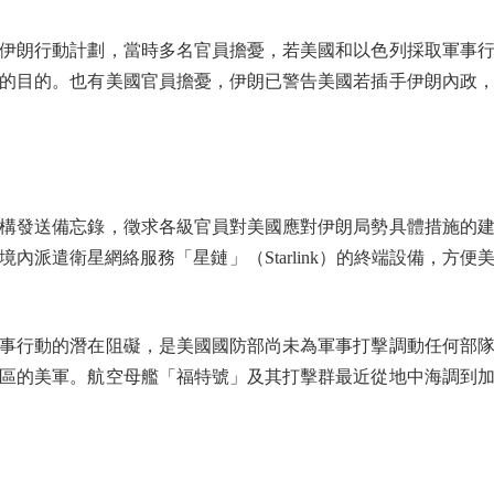
朗行動計劃，當時多名官員擔憂，若美國和以色列採取軍事行
的目的。也有美國官員擔憂，伊朗已警告美國若插手伊朗內政
發送備忘錄，徵求各級官員對美國應對伊朗局勢具體措施的建
內派遣衛星網絡服務「星鏈」（Starlink）的終端設備，方
行動的潛在阻礙，是美國國防部尚未為軍事打擊調動任何部隊
區的美軍。航空母艦「福特號」及其打擊群最近從地中海調到