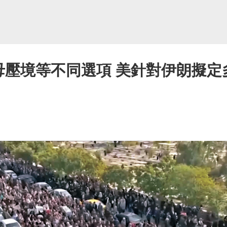
母壓境等不同選項 美針對伊朗擬定