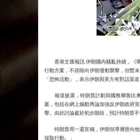
香港文匯報訊 伊朗國內騷亂持續，《華爾
行動方案，不排除向伊朗發動襲擊，但暫未
「恐怖活動」，表示伊朗與美方有對話渠道
報道披露，特朗普計劃與國務卿魯比奧、
案，包括在網上煽動輿論加強反伊朗政府宣
擊。由於討論處於初步階段，預計特朗普不
特朗普周一還宣稱，伊朗領導層曾向他致
採取行動。」