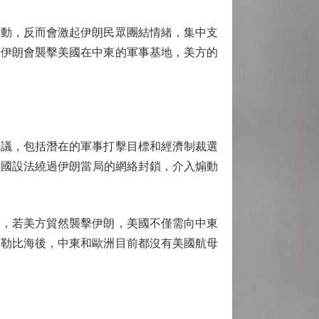
動，反而會激起伊朗民眾團結情緒，集中支
，伊朗會襲擊美國在中東的軍事基地，美方的
議，包括潛在的軍事打擊目標和經濟制裁選
便美國設法繞過伊朗當局的網絡封鎖，介入煽動
，若美方貿然襲擊伊朗，美國不僅需向中東
加勒比海後，中東和歐洲目前都沒有美國航母