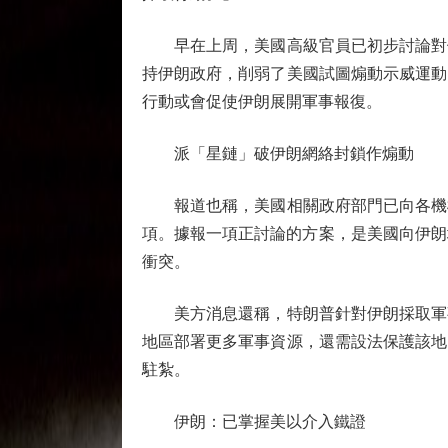
早在上周，美國高級官員已初步討論對伊
持伊朗政府，削弱了美國試圖煽動示威運動
行動或會促使伊朗展開軍事報復。
派「星鏈」破伊朗網絡封鎖作煽動
報道也稱，美國相關政府部門已向各機構
項。據報一項正討論的方案，是美國向伊朗境
衝突。
美方消息還稱，特朗普針對伊朗採取軍事
地區部署更多軍事資源，還需設法保護該地
駐紮。
伊朗：已掌握美以介入鐵證