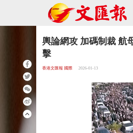
輿論網攻 加碼制裁 航
擊
香港文匯報 國際
2026-01-13