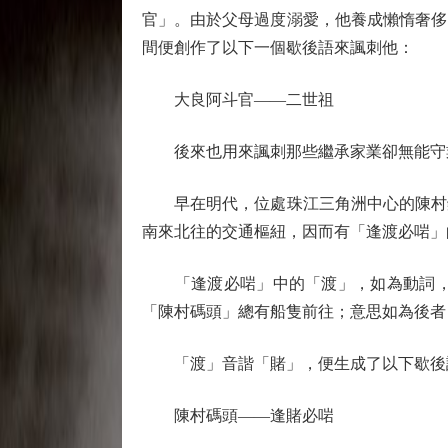
官」。由於父母過度溺愛，他養成懶惰奢侈
間便創作了以下一個歇後語來諷刺他：
大良阿斗官——二世祖
後來也用來諷刺那些繼承家業卻無能守
早在明代，位處珠江三角洲中心的陳村鎮
南來北往的交通樞紐，因而有「逢渡必啱」
「逢渡必啱」中的「渡」，如為動詞，指
「陳村碼頭」總有船隻前往；意思如為後者
「渡」音諧「賭」，便生成了以下歇後
陳村碼頭——逢賭必啱