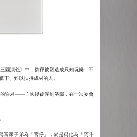
三國演義》中，劉禪被塑造成只知玩樂、不
低下、難以扶持成材的人。
的昏君——亡國後被俘到洛陽，在一次宴會
。
稱富家子弟為「官仔」，於是稱他為「阿斗