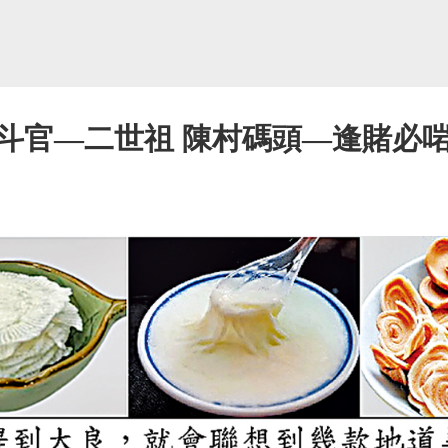
斗官—二世祖 陳村碼頭—逢賭必