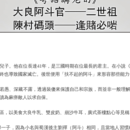
子。他在位長達41年，是三國時期在位最長的君主。在小說《
終也導致國家滅亡。後世便用「扶不起的阿斗」來形容那些能力
愚、深藏不露，透過裝傻來保護自己和宗族，而並非一般理解
讀為麻痹敵人以求自保。
，以美食大良牛乳、雙皮奶、崩沙牛耳，廣式茶樓點心等見稱
子，因為小名與蜀漢後主劉禪（阿斗）相同，且當地人習慣