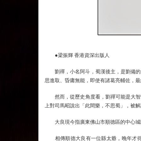
●梁振輝 香港資深出版人
劉禪，小名阿斗，蜀漢後主，是劉備的兒
思進取、昏庸無能，即使有諸葛亮輔佐，最
然而，從歷史角度看，劉禪可能是大智若
上對司馬昭說出「此間樂，不思蜀」，被解
大良現今指廣東佛山市順德區的中心城區
相傳順德大良有一位縣太爺，晚年才得一