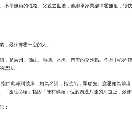
、不學無術的性格。父親去世後，他繼承家業卻揮霍無度，很
業，最終揮霍一空的人。
，是廣州、佛山、順德、番禺、南海的交匯點。作為中心周轉
的講法。
由此岸到彼岸；如為名詞，指渡船，即船隻。意思如為前者
，「逢渡必啱」指因「陳村碼頭」位於四通八達的河道上，致使
語：