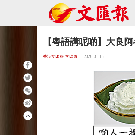
【粵語講呢啲】大良阿
香港文匯報 文匯園
2026-01-13