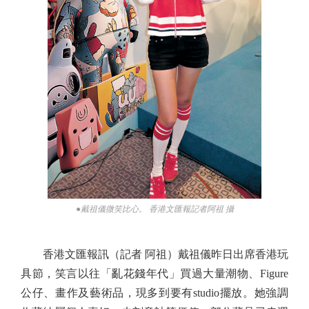
●戴祖儀微笑比心。 香港文匯報記者阿祖 攝
香港文匯報訊（記者 阿祖）戴祖儀昨日出席香港玩
具節，笑言以往「亂花錢年代」買過大量潮物、Figure
公仔、畫作及藝術品，現多到要有studio擺放。她強調