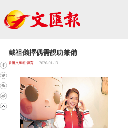
戴祖儀擇偶需靚叻兼備
2026-01-13
香港文匯報 體育