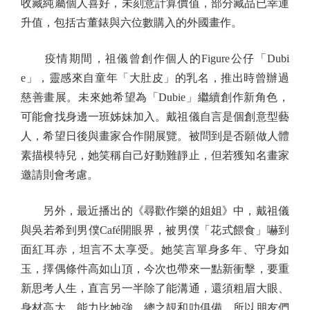
收藏純屬個人喜好，未刻意計算價值，部分藏品已幸運
升值，包括古董錶與六位數購入的外國畫作。
疫情期間，祖儀曾創作個人的Figure公仔「Dubi
e」，靈感來自童年「大肚皮」的乳名，推出時曾辦過
慈善畫展。未來她希望為「Dubie」繼續創作新角色，
可能會找身邊一班姊妹加入。戴祖儀自言是個創意型藝
人，希望日後與畫家合作開展覽。被問到是否願做人體
素描模特兒，她笑稱自己好動難靜止，但若獲知名畫家
邀請則會考慮。
另外，最近播出的《尋歡作樂的姐姐》中，戴祖儀
與吳若希到男僕Café開眼界，被男僕「花式餵食」嚇到
面紅耳赤，坦言不太享受。她笑言單身多年、守身如
玉，擇偶條件高如山頂，今次也帶來一點新衝擊，要重
新思考人生，直言另一半除了能溝通，還須粗眉大眼、
身材高大、能力比她強，總之靚和叻俱備，所以朋友們