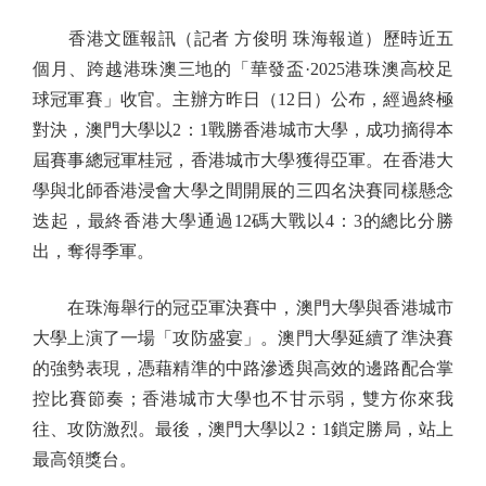
香港文匯報訊（記者 方俊明 珠海報道）歷時近五
個月、跨越港珠澳三地的「華發盃·2025港珠澳高校足
球冠軍賽」收官。主辦方昨日（12日）公布，經過終極
對決，澳門大學以2：1戰勝香港城市大學，成功摘得本
屆賽事總冠軍桂冠，香港城市大學獲得亞軍。在香港大
學與北師香港浸會大學之間開展的三四名決賽同樣懸念
迭起，最終香港大學通過12碼大戰以4：3的總比分勝
出，奪得季軍。
在珠海舉行的冠亞軍決賽中，澳門大學與香港城市
大學上演了一場「攻防盛宴」。澳門大學延續了準決賽
的強勢表現，憑藉精準的中路滲透與高效的邊路配合掌
控比賽節奏；香港城市大學也不甘示弱，雙方你來我
往、攻防激烈。最後，澳門大學以2：1鎖定勝局，站上
最高領獎台。