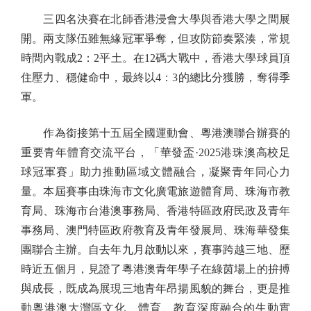
三四名決賽在北師香港浸會大學與香港大學之間展
開。兩支隊伍雖無緣冠軍爭奪，但攻防節奏緊湊，常規
時間內戰成2：2平土。在12碼大戰中，香港大學球員頂
住壓力、穩健命中，最終以4：3的總比分獲勝，奪得季
軍。
作為銜接第十五屆全國運動會、粵港澳聯合辦賽的
重要青年體育交流平台，「華發盃·2025港珠澳高校足
球冠軍賽」助力推動區域文體融合，凝聚青年同心力
量。本屆賽事由珠海市文化廣電旅遊體育局、珠海市教
育局、珠海市台港澳事務局、香港特區政府民政及青年
事務局、澳門特區政府教育及青年發展局、珠海華發集
團聯合主辦。自去年九月啟動以來，賽事跨越三地、歷
時近五個月，見證了粵港澳青年學子在綠茵場上的拚搏
與成長，既成為展現三地青年昂揚風貌的舞台，更是推
動粵港澳大灣區文化、體育、教育深度融合的生動實