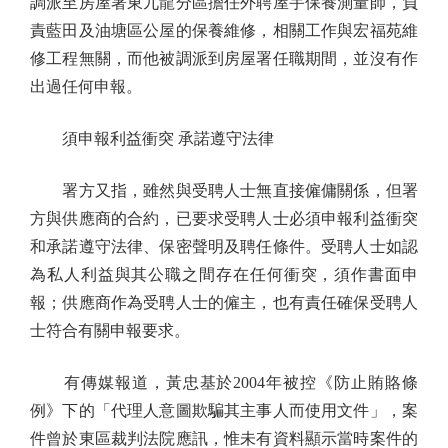
調派至房屋署東九龍分區擔任外聘屋宇保養測量師，負
責藍田及油塘區公屋的保養維修，相關工作與宏福苑維
修工程無關，而他被調派到房屋署任職期間，並沒有作
出過任何申報。
須申報利益衝突 承諾遵守法律
署方又指，雖然與受聘人士無直接僱傭關係，但署
方與供應商的合約，已要求受聘人士必須申報利益衝突
和承諾遵守法律、保密聲明及聘任條件。受聘人士如認
為私人利益與其公職之間存在任何衝突，須作書面申
報；供應商作為受聘人士的僱主，也有責任確保受聘人
士符合有關申報要求。
有傳媒報道，黃忠基於2004年被控《防止賄賂條
例》下的「代理人意圖欺騙其主事人而使用文件」，案
件曾於東區裁判法院應訊，惟未有資料顯示當時案件的