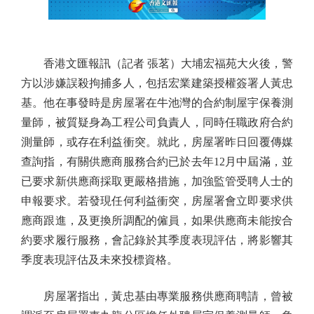
香港文匯報訊（記者 張茗）大埔宏福苑大火後，警
方以涉嫌誤殺拘捕多人，包括宏業建築授權簽署人黃忠
基。他在事發時是房屋署在牛池灣的合約制屋宇保養測
量師，被質疑身為工程公司負責人，同時任職政府合約
測量師，或存在利益衝突。就此，房屋署昨日回覆傳媒
查詢指，有關供應商服務合約已於去年12月中屆滿，並
已要求新供應商採取更嚴格措施，加強監管受聘人士的
申報要求。若發現任何利益衝突，房屋署會立即要求供
應商跟進，及更換所調配的僱員，如果供應商未能按合
約要求履行服務，會記錄於其季度表現評估，將影響其
季度表現評估及未來投標資格。
房屋署指出，黃忠基由專業服務供應商聘請，曾被