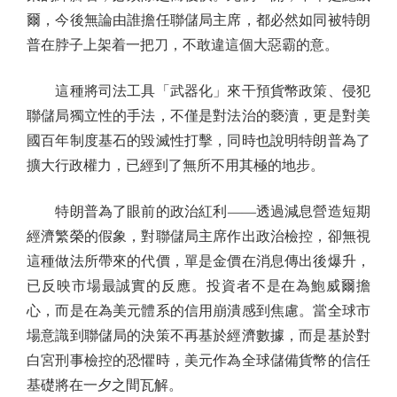
爾，今後無論由誰擔任聯儲局主席，都必然如同被特朗
普在脖子上架着一把刀，不敢違這個大惡霸的意。
這種將司法工具「武器化」來干預貨幣政策、侵犯
聯儲局獨立性的手法，不僅是對法治的褻瀆，更是對美
國百年制度基石的毀滅性打擊，同時也說明特朗普為了
擴大行政權力，已經到了無所不用其極的地步。
特朗普為了眼前的政治紅利——透過減息營造短期
經濟繁榮的假象，對聯儲局主席作出政治檢控，卻無視
這種做法所帶來的代價，單是金價在消息傳出後爆升，
已反映市場最誠實的反應。投資者不是在為鮑威爾擔
心，而是在為美元體系的信用崩潰感到焦慮。當全球市
場意識到聯儲局的決策不再基於經濟數據，而是基於對
白宮刑事檢控的恐懼時，美元作為全球儲備貨幣的信任
基礎將在一夕之間瓦解。