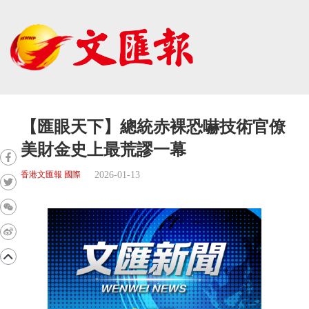
【匯眼天下】總統赤裸恐嚇技術官僚
美財金史上最荒謬一幕
2026-01-13
香港文匯報 國際