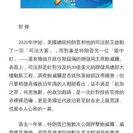
郭 燁
2026年伊始，美國總統特朗普和他的司法部又啟動
了一宗「司法大案」，而對象是特朗普另一位「眼中
釘」——還有幾個月就任期屆滿的聯儲局主席鮑威爾。
表面上，司法部是針對涉及約30億美元的聯儲局總部大
樓翻新工程，調查鮑威爾是否就預算細節誤導國會；但
只要稍微具備政治常識的人都能看出，這不過是「欲加
之罪，何患無辭」的政治戲碼，是一次針對技術官僚的
赤裸裸恐嚇，更是美國近代政治甚至財金史上最荒謬、
也最令人心寒的一幕。
過去一年來，特朗普已無數次公開抨擊鮑威爾，威
脅將其撤換，原因是後者拒絕配合其大幅減息的要求，