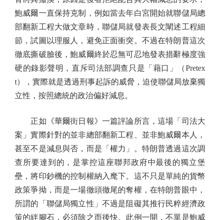
鮑威爾一直保持克制，例如當去年白宮開始就聯儲局總
部翻新工程大做文章時，聯儲局就發表長文闡述工程細
節，試圖以理服人，避免正面衝突。不過在特朗普這次
徹底撕破臉後，鮑威爾終於忍無可忍地發表措辭極度強
硬的錄影聲明，直斥司法部調查只是「藉口」（Pretex
t），實際就是透過刑事起訴的威脅，迫使聯儲局放棄獨
立性，按照總統的政治偏好減息。
正如《華爾街日報》一篇評論所言，這場「司法大
案」實際針對的並非總部翻新工程、並非鮑威爾本人，
甚至不是減息與否，而是「權力」。特朗普透過這次調
查所要達到的，是掌控這座聯邦政府中最後的獨立堡
壘，將印鈔機的控制權納入麾下。這不只是單純的貨幣
政策爭拗，而是一場徹頭徹尾的奪權，在特朗普眼中，
所謂的「聯儲局獨立性」不過是阻礙其推行民粹經濟政
策的絆腳石，必須除之而後快。此例一開，不單是鮑威