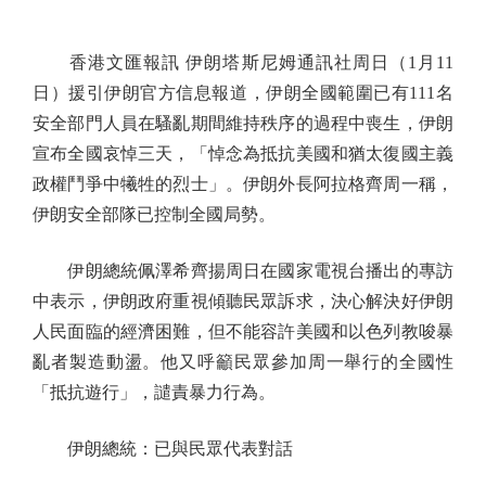
香港文匯報訊 伊朗塔斯尼姆通訊社周日（1月11
日）援引伊朗官方信息報道，伊朗全國範圍已有111名
安全部門人員在騷亂期間維持秩序的過程中喪生，伊朗
宣布全國哀悼三天，「悼念為抵抗美國和猶太復國主義
政權鬥爭中犧牲的烈士」。伊朗外長阿拉格齊周一稱，
伊朗安全部隊已控制全國局勢。
伊朗總統佩澤希齊揚周日在國家電視台播出的專訪
中表示，伊朗政府重視傾聽民眾訴求，決心解決好伊朗
人民面臨的經濟困難，但不能容許美國和以色列教唆暴
亂者製造動盪。他又呼籲民眾參加周一舉行的全國性
「抵抗遊行」，譴責暴力行為。
伊朗總統：已與民眾代表對話