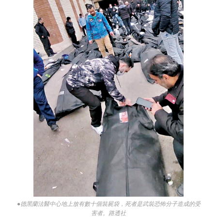
●德黑蘭法醫中心地上放有數十個裝屍袋，死者是武裝恐怖分子造成的受
害者。路透社