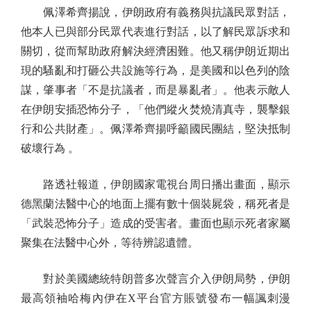
佩澤希齊揚說，伊朗政府有義務與抗議民眾對話，
他本人已與部分民眾代表進行對話，以了解民眾訴求和
關切，從而幫助政府解決經濟困難。他又稱伊朗近期出
現的騷亂和打砸公共設施等行為，是美國和以色列的陰
謀，肇事者「不是抗議者，而是暴亂者」。他表示敵人
在伊朗安插恐怖分子，「他們縱火焚燒清真寺，襲擊銀
行和公共財產」。佩澤希齊揚呼籲國民團結，堅決抵制
破壞行為 。
路透社報道，伊朗國家電視台周日播出畫面，顯示
德黑蘭法醫中心的地面上擺有數十個裝屍袋，稱死者是
「武裝恐怖分子」造成的受害者。畫面也顯示死者家屬
聚集在法醫中心外，等待辨認遺體。
對於美國總統特朗普多次聲言介入伊朗局勢，伊朗
最高領袖哈梅內伊在X平台官方賬號發布一幅諷刺漫