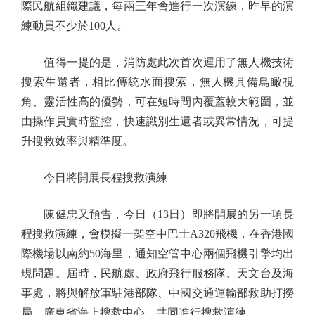
際民航組織建議，每兩三年會進行一次演練，昨早的演
練動員不少於100人。
值得一提的是，消防處此次首次運用了無人機技術
搜索生還者，相比傳統水面搜索，無人機具備鳥瞰視
角、靈活性高的優勢，可在短時間內覆蓋較大範圍，並
由操作員實時監控，快速識別生還者或異常情況，可提
升搜救效率與精準度。
今日將開展長程搜救演練
陳健忠又預告，今日（13日）即將開展的另一項長
程搜救演練，會模擬一架空中巴士A320飛機，在香港國
際機場以南約50海里，通知空管中心兩個飛機引擎均出
現問題。屆時，民航處、政府飛行服務隊、天文台及海
事處，將與解放軍駐港部隊、中國交通運輸部救助打撈
局、廣東省海上搜救中心，共同進行搜救演練。