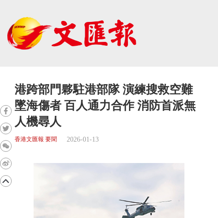
港跨部門夥駐港部隊 演練搜救空難
墜海傷者 百人通力合作 消防首派無
人機尋人
2026-01-13
香港文匯報 要聞