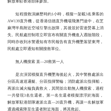
解放軍駐香港部隊參加。
短程搜救演練歷時約1小時，模擬一架載3名乘客的
AW139直升機，從香港信德直升機場飛澳門途中，在芝
麻灣半島附近空域引擎出故障，其後並於雷達熒幕上消
失。民航處控制塔立即宣布有關直升機進入遇險階段，
同時亦收到水警通知有市民報告有直升機墜落望東灣，
民航處立即通知有關搜救單位。
無人機搜索 直—20救第一人
是次演習模擬直升機墜海後起火，其中警務處派出
分區高速巡邏艇、分區指揮警輪；消防處派出指揮船，
再派出滅火輪負責救火，其間並出動無人機搜索，過程
一共發現3名生還者。第一名生還者模擬漂浮於海面，
解放軍駐港部隊遂派出直—20直升機，再讓一名解放軍
通過繩索降至生還者附近海面，將其救起。