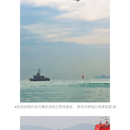
●駐港部隊的直升機派員救起墮海傷者。 香港文匯報記者萬霜靈 攝