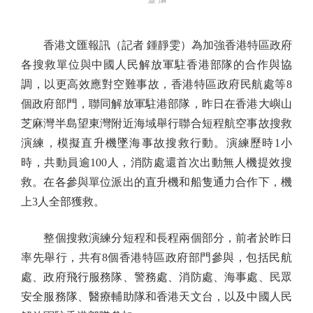
香港文匯報訊（記者 鍾靜雯）為加強香港特區政府
各搜救單位與中國人民解放軍駐香港部隊的合作與協
調，以更高效應對空難事故，香港特區政府民航處等8
個政府部門，聯同解放軍駐港部隊，昨日在香港大嶼山
芝麻灣半島望東灣附近海域舉行聯合短程航空事故搜救
演練，模擬直升機墜海事故搜救行動。演練歷時1小
時，共動員逾100人，消防處還首次出動無人機提效搜
救。在各參與單位派出的直升機和船隻通力合作下，機
上3人全部獲救。
整個搜救演練分短程和長程兩個部分，前者於昨日
率先舉行，共有8個香港特區政府部門參與，包括民航
處、政府飛行服務隊、警務處、消防處、海事處、民眾
安全服務隊、醫療輔助隊和香港天文台，以及中國人民