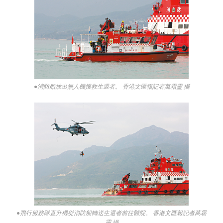
●消防船放出無人機搜救生還者。 香港文匯報記者萬霜靈 攝
●飛行服務隊直升機從消防船轉送生還者前往醫院。 香港文匯報記者萬霜
靈 攝