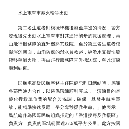
水上電單車滅火輪等出動
第二名生還者則模擬墜機後游至岸邊的情況，警方
發現後先出動水上電單車對其進行初步的救援處理，再
由飛行服務隊的直升機將其送院。至於第三名生還者模
擬浮沉海面，由消防處的潛水員救起，經潛水支援快艇
轉移至滅火輪，再由飛行服務隊直升機送院，至此演練
順利結束。
民航處高級民航事務主任陳健忠昨日總結時，感謝
各部門通力合作，以確保演練順利完成，「演練目的是
優化搜救單位間的配合與協調，確保一旦發生航空事
故，能精準快速反應，爭分奪秒拯救生命。」他表示，
民航處作為國際民航組織指定的「香港搜尋及救援區」
負責方，負責的區域範圍達27.6萬平方公里。處方按國