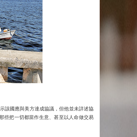
暗示該國應與美方達成協議，但他並未詳述協
「那些把一切都當作生意、甚至以人命做交易