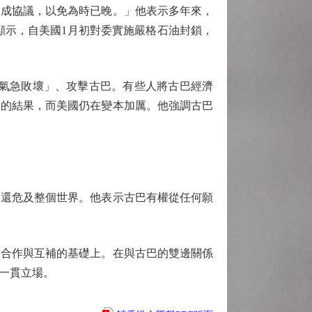
成協議，以免為時已晚。」他表示多年來，
顯示，自美國1月初對委實施嚴格石油封鎖，
氣急敗壞」、攻擊古巴。有些人將古巴經濟
壓的結果，而美國仍在變本加厲。他強調古巴
還危及整個世界。他表示古巴有權從任何願
合作與互補的基礎上。在與古巴的雙邊關係
一貫立場。