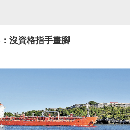
巴：沒資格指手畫腳