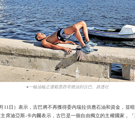
●一輪油輪正運載墨西哥燃油到古巴。路透社
11日）表示，古巴將不再獲得委內瑞拉供應石油和資金，並
主席迪亞斯-卡內爾表示，古巴是一個自由獨立的主權國家，