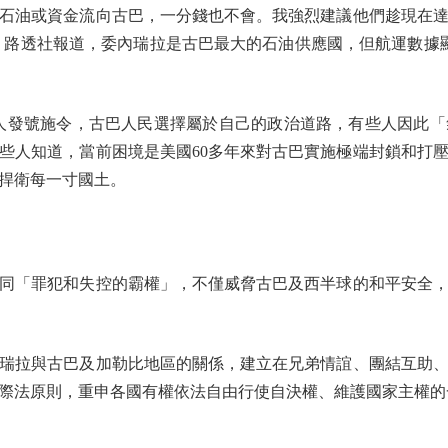
油或資金流向古巴，一分錢也不會。我強烈建議他們趁現在達
。路透社報道，委內瑞拉是古巴最大的石油供應國，但航運數據
發號施令，古巴人民選擇屬於自己的政治道路，有些人因此「
些人知道，當前困境是美國60多年來對古巴實施極端封鎖和打
捍衛每一寸國土。
「罪犯和失控的霸權」，不僅威脅古巴及西半球的和平安全，
拉與古巴及加勒比地區的關係，建立在兄弟情誼、團結互助、
際法原則，重申各國有權依法自由行使自決權、維護國家主權的