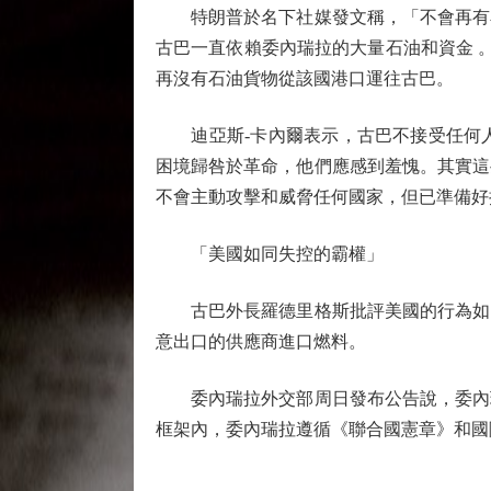
特朗普於名下社媒發文稱，「不會再有石
古巴一直依賴委內瑞拉的大量石油和資金 
再沒有石油貨物從該國港口運往古巴。
迪亞斯-卡內爾表示，古巴不接受任何人
困境歸咎於革命，他們應感到羞愧。其實這
不會主動攻擊和威脅任何國家，但已準備好
「美國如同失控的霸權」
古巴外長羅德里格斯批評美國的行為如同
意出口的供應商進口燃料。
委內瑞拉外交部周日發布公告說，委內瑞
框架內，委內瑞拉遵循《聯合國憲章》和國