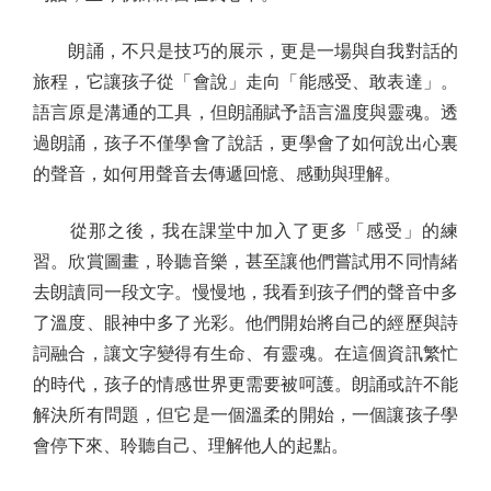
朗誦，不只是技巧的展示，更是一場與自我對話的
旅程，它讓孩子從「會說」走向「能感受、敢表達」。
語言原是溝通的工具，但朗誦賦予語言溫度與靈魂。透
過朗誦，孩子不僅學會了說話，更學會了如何說出心裏
的聲音，如何用聲音去傳遞回憶、感動與理解。
從那之後，我在課堂中加入了更多「感受」的練
習。欣賞圖畫，聆聽音樂，甚至讓他們嘗試用不同情緒
去朗讀同一段文字。慢慢地，我看到孩子們的聲音中多
了溫度、眼神中多了光彩。他們開始將自己的經歷與詩
詞融合，讓文字變得有生命、有靈魂。在這個資訊繁忙
的時代，孩子的情感世界更需要被呵護。朗誦或許不能
解決所有問題，但它是一個溫柔的開始，一個讓孩子學
會停下來、聆聽自己、理解他人的起點。