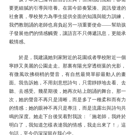
要更細膩的引導與培養。在當今節奏緊湊、資訊發達的
社會裏，學校努力為學生提供全面的知識與能力訓練，
我們教朗誦的老師也肩負起另一項重要使命——幫助孩
子發展他們的情感觸覺，讓語言不只傳遞訊息，更能承
載情感。
於是，我建議她到家附近的花園或者學校附近一個
寧靜又美麗的公園走走。那裏有陽光穿透樹葉的光影，
有微風吹拂樹梢的聲音，有自然最簡單卻最動人的畫
面。我告訴她，不用刻意想詩句，只需靜靜地去看、去
聽、去感受。幾星期後，她再次站上朗誦的舞台。那一
次，她的聲音不再只是清晰，而是多了一種柔和而有力
的情感；她的眼神不再只是專注，而是流露出與詩句共
鳴的深度。她走下台後笑着對我說：「施老師，我終於
明白了，我知道怎樣表達我的情感，我走出來了！」這
句話，至今仍深深留在我心中。