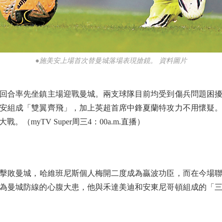
●施美安上場首次替曼城落場表現搶鏡。 資料圖片
合率先坐鎮主場迎戰曼城。兩支球隊目前均受到傷兵問題困擾
安組成「雙翼齊飛」，加上英超首席中鋒夏蘭特攻力不用懷疑
myTV Super周三4：00a.m.直播）
擊敗曼城，哈維班尼斯個人梅開二度成為贏波功臣，而在今場聯
為曼城防線的心腹大患，他與禾達美迪和安東尼哥頓組成的「