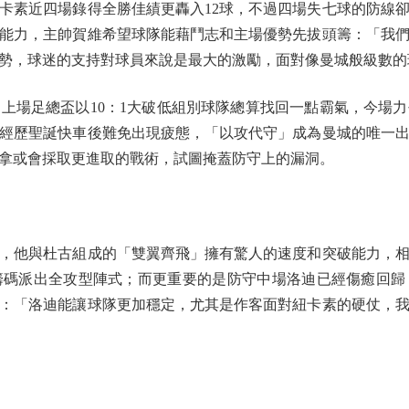
素近四場錄得全勝佳績更轟入12球，不過四場失七球的防線
能力，主帥賀維希望球隊能藉鬥志和主場優勢先拔頭籌：「我
勢，球迷的支持對球員來說是最大的激勵，面對像曼城般級數的
場足總盃以10：1大破低組別球隊總算找回一點霸氣，今場力
經歷聖誕快車後難免出現疲態，「以攻代守」成為曼城的唯一
拿或會採取更進取的戰術，試圖掩蓋防守上的漏洞。
他與杜古組成的「雙翼齊飛」擁有驚人的速度和突破能力，相
籌碼派出全攻型陣式；而更重要的是防守中場洛迪已經傷癒回歸
：「洛迪能讓球隊更加穩定，尤其是作客面對紐卡素的硬仗，