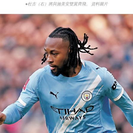
●杜古（右）將與施美安雙翼齊飛。 資料圖片