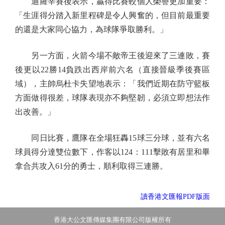
迪羅辛賽後表示，贏得比賽較個人榮譽更加重要：
「生涯得分踏入新里程碑是令人興奮的，但目前最重要
的還是大家同心協力，為球隊爭取勝利。」
另一方面，火箭今場不敵帝王後迎來了三連敗，賽
後更以22勝14負跌出西岸前六名（直接晉級季後賽區
域），主帥烏杜卡失望地表示：「我們近期在防守籃板
方面做得很差，球隊表現亦不夠堅韌，必須立即想法作
出改善。」
同日比賽，鷹隊在全場狂轟15球三分球，並有六名
球員得分達雙位數下，作客以124：111擊敗有居里和畢
拿合共攻入61分的勇士，順利取得三連勝。
讀香港文匯報PDF版面
香港大公文匯傳媒集團有限公司版權所有