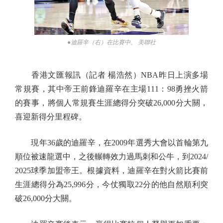
●迪羅辛（右）在比賽中。 美聯社
香港文匯報訊（記者 楊浩然）NBA昨日上演多場
常規賽，其中帝王前鋒迪羅辛在主場111：98勇挫火箭
的賽事，將個人常規賽生涯總得分突破26,000分大關，
喜迎新得分里程碑。
現年36歲的迪羅辛，在2009年選秀大會以首輪第九
順位被速龍選中，之後輾轉效力過馬刺和公牛，到2024/
2025球季加盟帝王。根據資料，迪羅辛在對火箭比賽前
生涯總得分為25,996分，今仗獨取22分的他自然順利突
破26,000分大關。