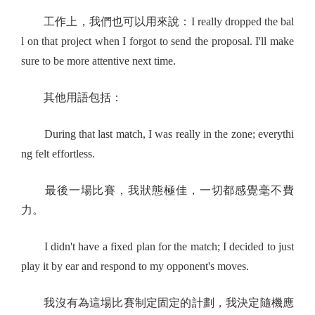
工作上，我們也可以用來說：I really dropped the bal
l on that project when I forgot to send the proposal. I'll make
sure to be more attentive next time.
其他用語包括：
During that last match, I was really in the zone; everythi
ng felt effortless.
最後一場比賽，我狀態極佳，一切都感覺毫不費
力。
I didn't have a fixed plan for the match; I decided to just
play it by ear and respond to my opponent's moves.
我沒有為這場比賽制定固定的計劃，我決定隨機應