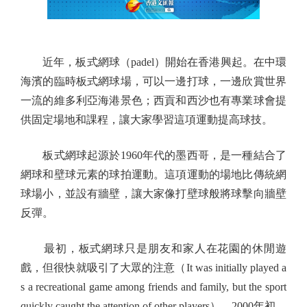
近年，板式網球（padel）開始在香港興起。在中環
海濱的臨時板式網球場，可以一邊打球，一邊欣賞世界
一流的維多利亞海港景色；西貢和西沙也有專業球會提
供固定場地和課程，讓大家學習這項運動提高球技。
板式網球起源於1960年代的墨西哥，是一種結合了
網球和壁球元素的球拍運動。這項運動的場地比傳統網
球場小，並設有牆壁，讓大家像打壁球般將球擊向牆壁
反彈。
最初，板式網球只是朋友和家人在花園的休閒遊
戲，但很快就吸引了大眾的注意（It was initially played a
s a recreational game among friends and family, but the sport
quickly caught the attention of other players）。2000年初，