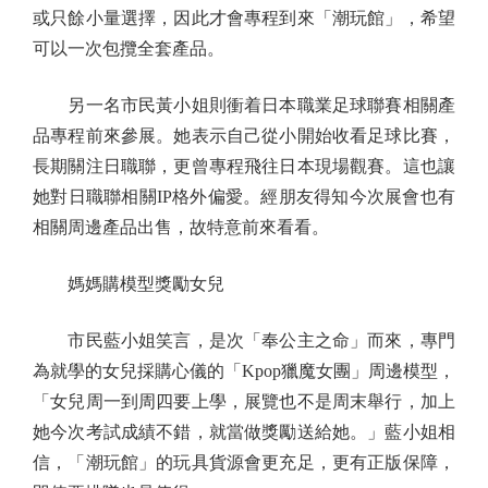
或只餘小量選擇，因此才會專程到來「潮玩館」，希望
可以一次包攬全套產品。
另一名市民黃小姐則衝着日本職業足球聯賽相關產
品專程前來參展。她表示自己從小開始收看足球比賽，
長期關注日職聯，更曾專程飛往日本現場觀賽。這也讓
她對日職聯相關IP格外偏愛。經朋友得知今次展會也有
相關周邊產品出售，故特意前來看看。
媽媽購模型獎勵女兒
市民藍小姐笑言，是次「奉公主之命」而來，專門
為就學的女兒採購心儀的「Kpop獵魔女團」周邊模型，
「女兒周一到周四要上學，展覽也不是周末舉行，加上
她今次考試成績不錯，就當做獎勵送給她。」藍小姐相
信，「潮玩館」的玩具貨源會更充足，更有正版保障，