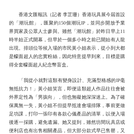
香港文匯報訊（記者 李芷珊）香港玩具展今屆首設
的「潮玩館」，匯聚約150個潮玩IP，並同步開放予業
界買家及公眾人士參與。雖然「潮玩館」於昨日早上11
時半始正式開幕，但早於一個多小時之前已開始有人龍
出現。排頭位等候入場的市民黃小姐表示，從小到大都
是幪面超人的忠實粉絲，因此特意提早到來，目標是購
得全套幪面超人紀念幣盲盒。
「我從小就對這類有變身設計、充滿型格感的IP毫
無抵抗力！」黃小姐笑言，即便這類超人作品往往會被
外界定性為「男孩向」，但也無礙她深深迷上。為了確
保萬無一失，黃小姐不但提早抵達會場排隊，事前更做
足功課，打印一張印有各款心儀產品的清單，以便入場
後逐一採購，避免遺漏。她又提到，雖然坊間玩具店或
便利店也有出售相關產品，但大部分款式早已售罄，又