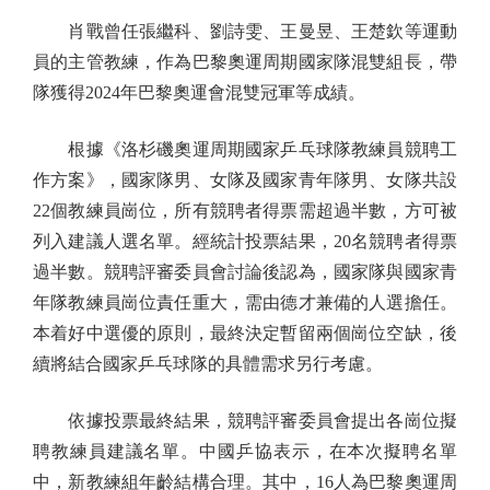
肖戰曾任張繼科、劉詩雯、王曼昱、王楚欽等運動
員的主管教練，作為巴黎奧運周期國家隊混雙組長，帶
隊獲得2024年巴黎奧運會混雙冠軍等成績。
根據《洛杉磯奧運周期國家乒乓球隊教練員競聘工
作方案》，國家隊男、女隊及國家青年隊男、女隊共設
22個教練員崗位，所有競聘者得票需超過半數，方可被
列入建議人選名單。經統計投票結果，20名競聘者得票
過半數。競聘評審委員會討論後認為，國家隊與國家青
年隊教練員崗位責任重大，需由德才兼備的人選擔任。
本着好中選優的原則，最終決定暫留兩個崗位空缺，後
續將結合國家乒乓球隊的具體需求另行考慮。
依據投票最終結果，競聘評審委員會提出各崗位擬
聘教練員建議名單。中國乒協表示，在本次擬聘名單
中，新教練組年齡結構合理。其中，16人為巴黎奧運周