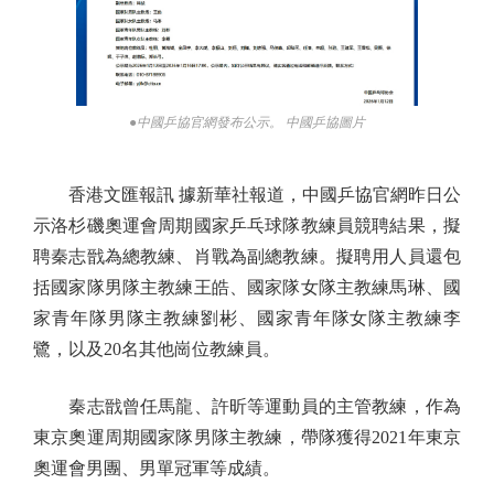
●中國乒協官網發布公示。 中國乒協圖片
香港文匯報訊 據新華社報道，中國乒協官網昨日公
示洛杉磯奧運會周期國家乒乓球隊教練員競聘結果，擬
聘秦志戩為總教練、肖戰為副總教練。擬聘用人員還包
括國家隊男隊主教練王皓、國家隊女隊主教練馬琳、國
家青年隊男隊主教練劉彬、國家青年隊女隊主教練李
鷺，以及20名其他崗位教練員。
秦志戩曾任馬龍、許昕等運動員的主管教練，作為
東京奧運周期國家隊男隊主教練，帶隊獲得2021年東京
奧運會男團、男單冠軍等成績。