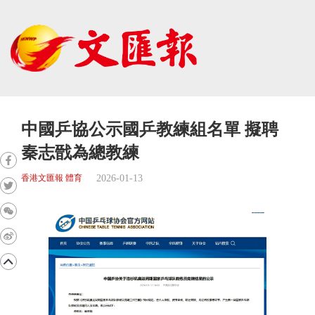
中國乒協公示國乒教練組名單 擬聘
秦志戩為總教練
2026-01-13
香港文匯報 體育