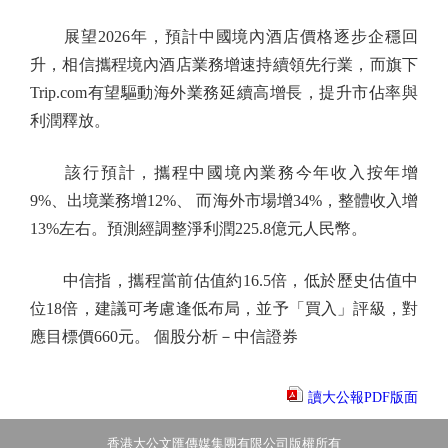
展望2026年，預計中國境內酒店價格逐步企穩回
升，相信攜程境內酒店業務增速持續領先行業，而旗下
Trip.com有望驅動海外業務延續高增長，提升市佔率與
利潤釋放。
該行預計，攜程中國境內業務今年收入按年增
9%、出境業務增12%、 而海外市場增34%，整體收入增
13%左右。預測經調整淨利潤225.8億元人民幣。
中信指，攜程當前估值約16.5倍，低於歷史估值中
位18倍，建議可考慮逢低布局，並予「買入」評級，對
應目標價660元。 個股分析－中信證券
讀大公報PDF版面
香港大公文匯傳媒集團有限公司版權所有