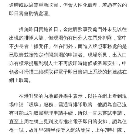
逾時或缺席需重新取籌，但會人性化處理，若憑有效的
即日籌會酌情處理。
措施昨日實施首日，金鐘牌照事務處門外未見以往
出現的排隊人龍，但現場仍有部分人在門外排隊，當中
不少長者「擔凳仔」坐在門外，而進入牌照事務處的是
已取籌並按指定時間到場的申請者。現場所見，出入口
亦有標示提醒到場人士不再設即時輪候或派籌安排，申
領者可掃描二維碼取得電子即日籌網上系統的超連結在
網上取籌。
在港升學的內地戴姓學生表示，以往在網上看到現
場申請「吸牌」服務，需通宵排隊取籌，他認為自己沒
有可能成功取籌辦理申請手續，所以一直未嘗試申請，
直至上周在網上見到政府推出電子即日籌安排，認為值
得一試，故昨早6時半便登入網站等候，上午7時排隊，