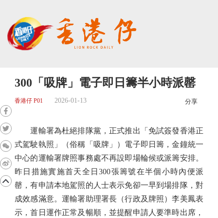
300「吸牌」電子即日籌半小時派罄
2026-01-13
香港仔 P01
分享
運輸署為杜絕排隊黨，正式推出「免試簽發香港正
式駕駛執照」（俗稱「吸牌」）電子即日籌，金鐘統一
中心的運輸署牌照事務處不再設即場輪候或派籌安排。
昨日措施實施首天全日300張籌號在半個小時內便派
罄，有申請本地駕照的人士表示免卻一早到場排隊，對
成效感滿意。運輸署助理署長（行政及牌照）李美鳳表
示，首日運作正常及暢順，並提醒申請人要準時出席，