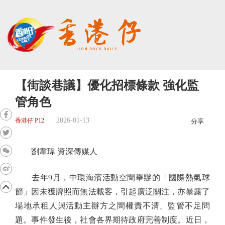
【街談巷議】優化招標條款 強化監
管角色
2026-01-13
香港仔 P12
分享
劉韋瑋 資深傳媒人
去年9月，中環海濱活動空間舉辦的「國際熱氣球
節」因未獲牌照而無法載客，引起廣泛關注，亦暴露了
場地承租人與活動主辦方之間權責不清、監管不足問
題。事件發生後，社會各界期待政府完善制度。近日，