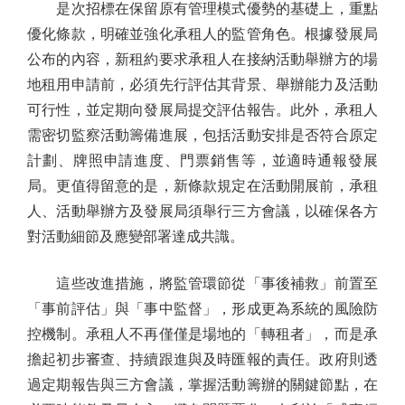
是次招標在保留原有管理模式優勢的基礎上，重點
優化條款，明確並強化承租人的監管角色。根據發展局
公布的內容，新租約要求承租人在接納活動舉辦方的場
地租用申請前，必須先行評估其背景、舉辦能力及活動
可行性，並定期向發展局提交評估報告。此外，承租人
需密切監察活動籌備進展，包括活動安排是否符合原定
計劃、牌照申請進度、門票銷售等，並適時通報發展
局。更值得留意的是，新條款規定在活動開展前，承租
人、活動舉辦方及發展局須舉行三方會議，以確保各方
對活動細節及應變部署達成共識。
這些改進措施，將監管環節從「事後補救」前置至
「事前評估」與「事中監督」，形成更為系統的風險防
控機制。承租人不再僅僅是場地的「轉租者」，而是承
擔起初步審查、持續跟進與及時匯報的責任。政府則透
過定期報告與三方會議，掌握活動籌辦的關鍵節點，在