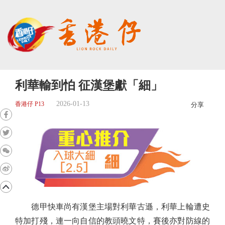
利華輸到怕 征漢堡獻「細」
2026-01-13
香港仔 P13
分享
德甲快車尚有漢堡主場對利華古遜，利華上輪遭史
特加打殘，連一向自信的教頭曉文特，賽後亦對防線的