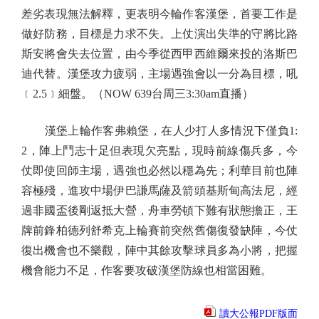
差劣表現無法解釋，更表明今輪作客漢堡，首要工作是
做好防務，目標是力求不失。上仗演出失準的守將比路
斯安將會失去位置，由今季從西甲西維爾來投的洛斯巴
迪代替。漢堡攻力疲弱，主場遇強會以一分為目標，吼
﹝2.5﹞細盤。（NOW 639台周三3:30am直播）
漢堡上輪作客弗賴堡，在人少打人多情況下僅負1:
2，陣上鬥志十足但表現欠亮點，現時前線傷兵多，今
仗即使回師主場，遇強也必然以穩為先；利華目前也陣
容極殘，進攻中場伊巴謙馬薩及箭頭基斯甸高法尼，經
過非國盃後剛返抵大營，舟車勞頓下難有狀態擔正，王
牌前鋒柏德列舒希克上輪賽前突然舊傷復發缺陣，今仗
復出機會也不樂觀，陣中其餘攻擊球員多為小將，把握
機會能力不足，作客要攻破漢堡防線也相當困難。
讀大公報PDF版面