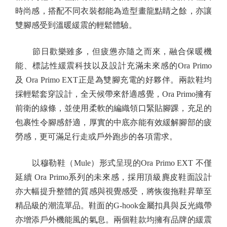
時尚感，搭配不同衣裝都能為造型畫龍點睛之餘，亦讓
雙腳感受到溫暖緩震的輕鬆體驗。
節日歡樂雖多，但疲憊亦隨之而來，融合保暖機
能、標誌性緩震科技以及設計充滿未來感的Ora Primo
及 Ora Primo EXT正是為雙腳充電的好夥伴。兩款鞋均
採輕鬆套穿設計，全天候帶來舒適感覺，Ora Primo擁有
前衛的線條，並使用柔軟的編織領口緊貼腳踝，充足的
包裹性令腳感舒適，厚實的中底亦能有效緩解腳部的疲
勞感，更可滿足行走或戶外跑步的各項需求。
以穆勒鞋（Mule）形式呈現的Ora Primo EXT 不僅
延續 Ora Primo系列的未來感，採用頂級麂皮鞋面設計
亦大幅提升整體的質感與視覺感受，將恢復拖鞋昇華至
精品級的潮流單品。鞋面的G-hook金屬扣具與反光織帶
亦增添戶外機能風的氣息。兩個鞋款均擁有品牌的緩震