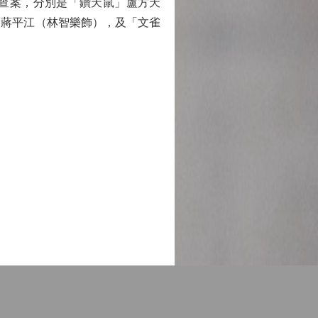
助查案，分別是「鑽天鼠」盧方天
」蔣平江（林智樂飾），及「文雀