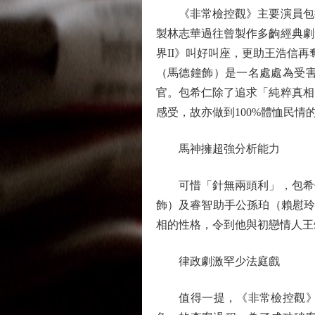
《非常檢控觀》主要演員包括
製林志華過往曾製作多齣經典劇
界II》叫好叫座，更助王浩信
（馬德鐘飾）是一名處處為受
官。包希仁除了追求「純粹真相
感受，故亦做到100%體恤民情
馬神擁超強分析能力
可惜「針無兩頭利」，包希仁
飾）及睿智助手公孫珀（賴慰玲
相的性格，令到他與初戀情人王
律政劇激罕少法庭戲
值得一提，《非常檢控觀》有