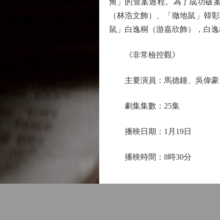
角」的查案過程。為了成功破案
（林浩文飾）、「徹地鼠」韓彰
鼠」白逸桐（游嘉欣飾），白逸
《非常檢控觀》
主要演員：馬德鐘、吳偉豪、
劇集集數：25集
播映日期：1月19日
播映時間：8時30分