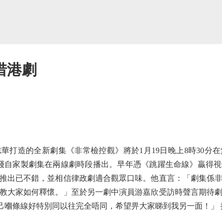
惜港劇
造的全新劇集《非常檢控觀》將於1月19日晚上8時30分
綫自家製劇集在兩線劇時段播出。早年憑《跳躍生命線》贏得
推出已不錯，並相信律政劇適合觀眾口味。他直言：「劇集係
教大家如何釋懷。」至於另一劇中演員游嘉欣受訪時聲言期待
自己嗰條線好特別同以往完全唔同，希望畀大家睇到我另一面！」 