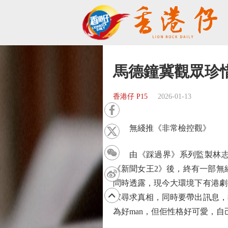
馬德鐘冀觀眾珍
香港仔 P15
2026-01-13
無綫推《非常檢控觀》
由《踩過界》系列監製林志華打
《新聞女王2》後，終有一部無
問時透露，現今大環境下有港劇
家尋求真相，同時要帶出訊息，
為好man，但佢性格好可愛，