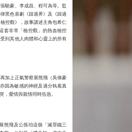
張馳豪、李成昌、程可為等。監
法律黑色喜劇《踩過界》及《踩過
常檢控觀》，故事講述主角包希仁
這套非常「檢控觀」的熱血檢控
感受到其他人肉體和心靈上的所有
再加上正氣警察展熊飛（吳偉豪
時亦因為敏感的神經及過分執着真
突，愛情與親情同時告急。
展熊飛及公孫珀這個「滅罪鐵三