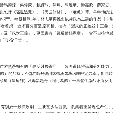
馬德鐘、吳偉豪、賴慰玲、陳煒、陳曉華、游嘉欣、蔣家旻、
集包括《隔世追兇》、《天涯俠醫》、《飛虎》等。早年他的
再奪視帝。轉眼相隔5年，林志華再推出以律政為主題的作品《非
害者着想、追求百分百還原真相、擁有「遲來的正義並非正義」
」及「絕對正義」，更因患有「鏡反射觸覺症」，會不自控地
的「真·父母官」。
雖然憑獨有的「鏡反射觸覺症」、超強邏輯推論和分析能力，
飾）的加持，令部門錄得高達88%認罪率和99%定罪率；但同
頌星（陳煒飾）及母親趙舟（程可為飾）一再發生激烈矛盾及衝
別於一般律政劇，主要甚少法庭戲，劇集着重呈現包希仁、