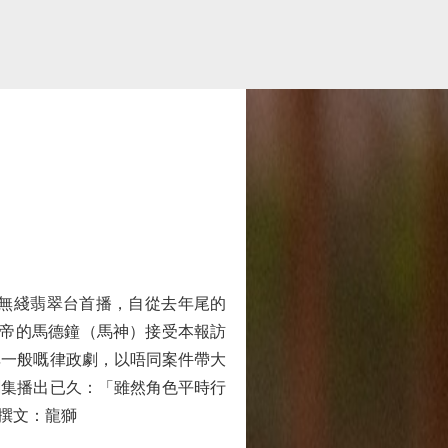
在無綫翡翠台首播，自從去年尾的
視帝的馬德鐘（馬神）接受本報訪
非一般嘅律政劇，以唔同案件帶大
劇集播出已久：「雖然角色平時行
撰文：龍獅