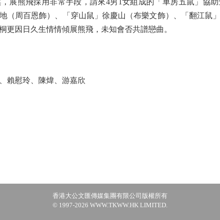
，展熊飛採用非常手段，請來4男1女組成的「車房五鼠」協
地（周百恩飾）、「穿山鼠」徐慶山（布樂文飾）、「翻江鼠
桐更因日久生情情傾展熊飛，未知會否共譜戀曲。
賴慰玲、陳煒、游嘉欣
香港大公文匯傳媒集團有限公司版權所有
© 1997-2026 WWW.TKWW.HK LIMITED.