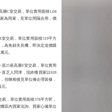
C室交易，單位實用面積1,04
。新買家為用家，見單位間隔合用，價
室交易，單位實用面積519平方
後，為免錯失良機，即決定追價購
1萬元。
25座高層F室交易，單位實用
一直乏人問津，現終獲買家以928
睇樓，但睇相後見單位擁企理裝修，
萬元。
易，單位實用面積378平方呎，
近期獲區內買家洽詢。買家心儀單位