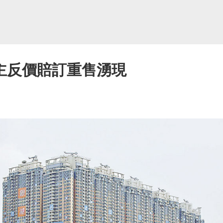
主反價賠訂重售湧現