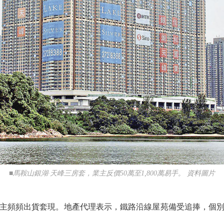
■馬鞍山銀湖·天峰三房套，業主反價50萬至1,800萬易手。 資料圖片
頻頻出貨套現。地產代理表示，鐵路沿線屋苑備受追捧，個別