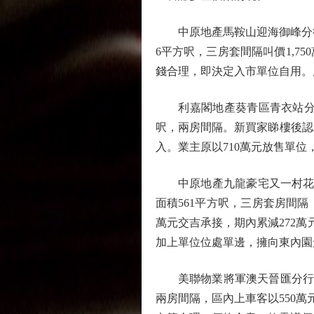
中原地產馬鞍山迎海御峰分行資
6平方呎，三房套間隔叫價1,75
錢合理，即決定入市單位自用。
利嘉閣地產葵青區青衣站分行聯
呎，兩房間隔。新買家睇樓後認
入。業主原以710萬元放售單位，
中原地產九龍豪宅又一村花圃
面積561平方呎，三房套房間隔
萬元交吉承接，期內累減272萬
加上單位位處單邊，擁向東內園
美聯物業將軍澳天晉匯分行區域
兩房間隔，區內上車客以550萬