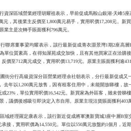
深區域營業經理胡耀祖表示，早前促成馬鞍山銀湖·天峰5座高層
0萬元，其後業主反價至1,800萬元易手，實用呎價17,208元
原業主是次轉手賬面獲利796萬元。
席董事梁均耀表示，該行最新促成青衣灝景灣1期2座高層B
為單位質素高，在得知屋苑成交加快，且有其他買家正在洽購
反價至712萬元成交，實用呎價13,719元。原業主賬面獲利逾43
街分行高級資深分區營業經理余社朝表示，分行最新促成又一居
， 去年以1,200萬元放售，因有租客住用中，未能開放睇樓，故
元或23%，單位實用呎價16,542元。新買家為外區客，雖未曾
景，議價後感吸引即決定入市自用。原業主現沽貨賬面獲利403
經理羅定康表示，該行新近促成將軍澳新寶城3座中層B室交
元承接，實用呎價為14,550元。單位以550萬元放盤約1個月，