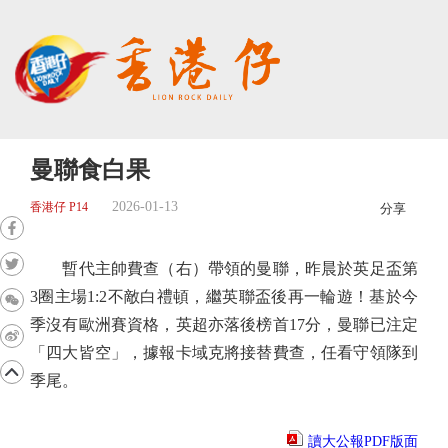
曼聯食白果
2026-01-13
香港仔 P14
分享
暫代主帥費查（右）帶領的曼聯，昨晨於英足盃第
3圈主場1:2不敵白禮頓，繼英聯盃後再一輪遊！基於今
季沒有歐洲賽資格，英超亦落後榜首17分，曼聯已注定
「四大皆空」，據報卡域克將接替費查，任看守領隊到
季尾。
讀大公報PDF版面