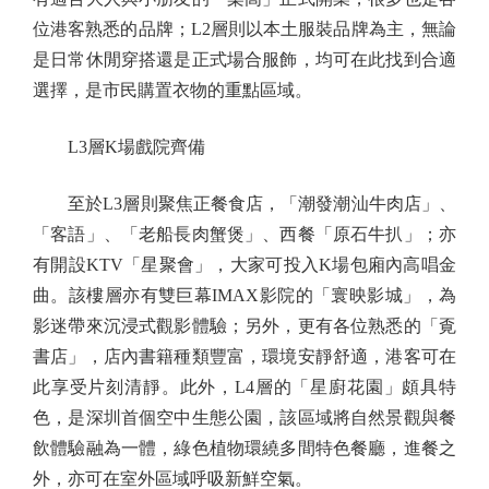
位港客熟悉的品牌；L2層則以本土服裝品牌為主，無論
是日常休閒穿搭還是正式場合服飾，均可在此找到合適
選擇，是市民購置衣物的重點區域。
L3層K場戲院齊備
至於L3層則聚焦正餐食店，「潮發潮汕牛肉店」、
「客語」、「老船長肉蟹煲」、西餐「原石牛扒」；亦
有開設KTV「星聚會」，大家可投入K場包廂內高唱金
曲。該樓層亦有雙巨幕IMAX影院的「寰映影城」，為
影迷帶來沉浸式觀影體驗；另外，更有各位熟悉的「覔
書店」，店內書籍種類豐富，環境安靜舒適，港客可在
此享受片刻清靜。此外，L4層的「星廚花園」頗具特
色，是深圳首個空中生態公園，該區域將自然景觀與餐
飲體驗融為一體，綠色植物環繞多間特色餐廳，進餐之
外，亦可在室外區域呼吸新鮮空氣。