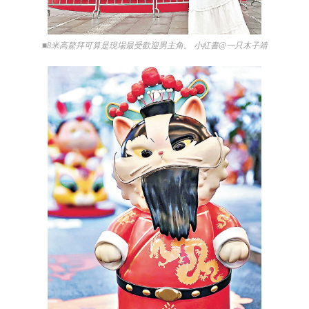
■8米高鰲拜可算是現場最受歡迎男主角。 小紅書@一只木子靖