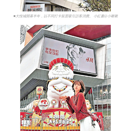
■大悅城開幕半年，以不同打卡裝置吸引訪客消費。 小紅書@小啾啾