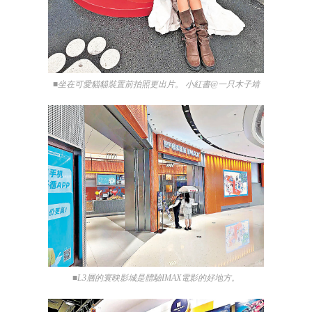
■坐在可愛貓貓裝置前拍照更出片。 小紅書@一只木子靖
■L3層的寰映影城是體驗IMAX電影的好地方。