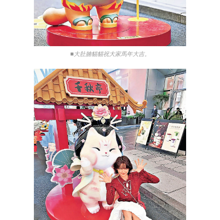
■大肚腩貓貓祝大家馬年大吉。