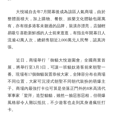
大悅城自去年7月開幕後成為該區人氣商場，由於
整體面積大，加上購物、餐飲、娛樂文化體驗包羅萬
有，亦有很多港客未聽過的品牌，裝潢亦漂亮，店舖輕
易吸引喜歡新鮮感的人士前來逛逛，有指去年開幕日人
流逾42萬人次，總銷售額近2,000萬元人民幣，認真誇
張。
近日，商場舉行「御貓大悅遊園會」全國商業首
展，將舉行至3月3日，可讓一班貓奴港客前來朝聖一
番。現場有17個御貓裝置恭候大家，全陣容分布在商場
不同位置，大家可沉浸式朝聖不同朝代裝扮的萌爆主
子。商場內最強打卡位可算是坐落正門外的8米高清代
軍事家「鰲拜」造型貓貓，雖然一臉惡形惡相，但萌爆
風格卻令人難以抵抗，不少遊客也走到其身邊瘋狂打
卡。