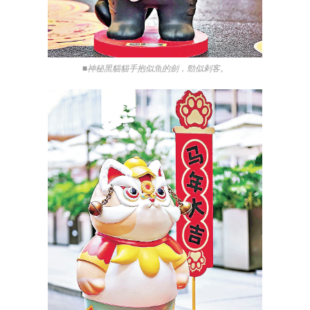
■神秘黑貓貓手抱似魚的劍，勁似剌客。