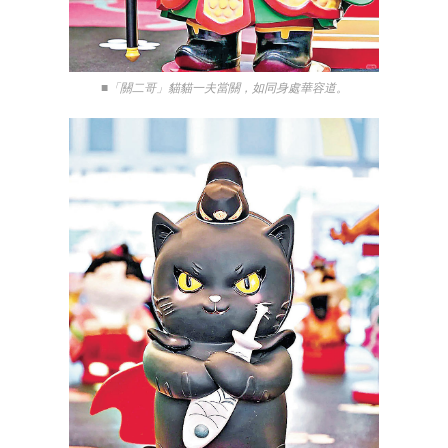
■「關二哥」貓貓一夫當關，如同身處華容道。