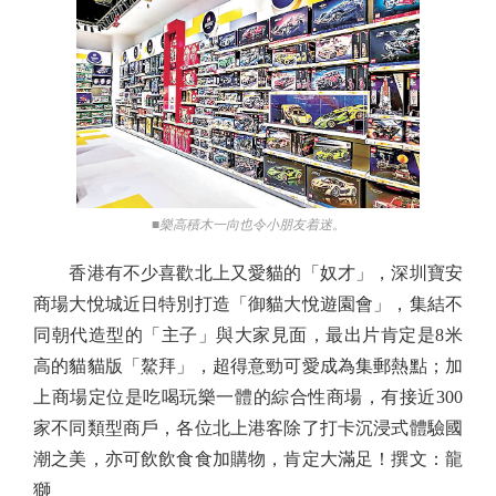
■樂高積木一向也令小朋友着迷。
香港有不少喜歡北上又愛貓的「奴才」，深圳寶安
商場大悅城近日特別打造「御貓大悅遊園會」，集結不
同朝代造型的「主子」與大家見面，最出片肯定是8米
高的貓貓版「鰲拜」，超得意勁可愛成為集郵熱點；加
上商場定位是吃喝玩樂一體的綜合性商場，有接近300
家不同類型商戶，各位北上港客除了打卡沉浸式體驗國
潮之美，亦可飲飲食食加購物，肯定大滿足！撰文：龍
獅