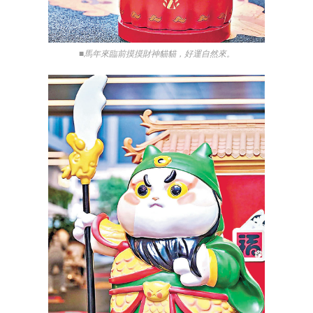
■馬年來臨前摸摸財神貓貓，好運自然來。