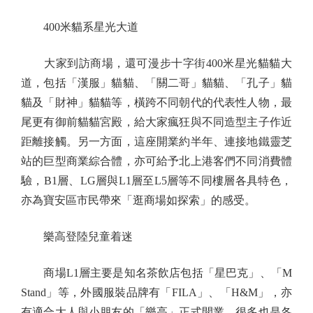
400米貓系星光大道
大家到訪商場，還可漫步十字街400米星光貓貓大
道，包括「漢服」貓貓、「關二哥」貓貓、「孔子」貓
貓及「財神」貓貓等，橫跨不同朝代的代表性人物，最
尾更有御前貓貓宮殿，給大家瘋狂與不同造型主子作近
距離接觸。另一方面，這座開業約半年、連接地鐵靈芝
站的巨型商業綜合體，亦可給予北上港客們不同消費體
驗，B1層、LG層與L1層至L5層等不同樓層各具特色，
亦為寶安區市民帶來「逛商場如探索」的感受。
樂高登陸兒童着迷
商場L1層主要是知名茶飲店包括「星巴克」、「M
Stand」等，外國服裝品牌有「FILA」、「H&M」，亦
有適合大人與小朋友的「樂高」正式開業，很多也是各