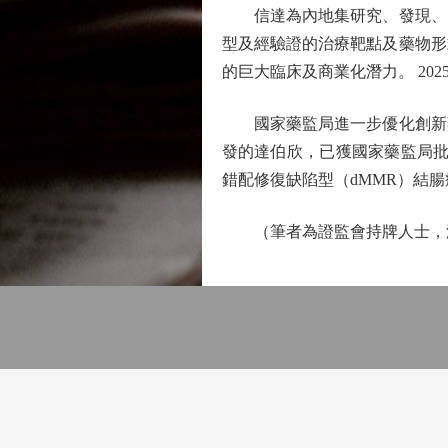
信達為內地集研究、發現、開
型及經驗證的治療靶點及藥物形
的巨大臨床及商業化潛力。 202
國家藥監局進一步優化創新藥
發的達伯欣，已獲國家藥監局批准
錯配修復缺陷型（dMMR）結
（筆者為證監會持牌人士，