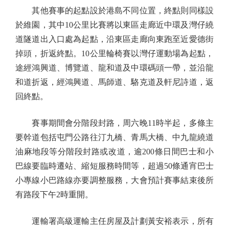
其他賽事的起點設於港島不同位置，終點則同樣設
於維園，其中10公里比賽將以東區走廊近中環及灣仔繞
道隧道出入口處為起點，沿東區走廊向東跑至近愛德街
掉頭，折返終點。10公里輪椅賽以灣仔運動場為起點，
途經鴻興道、博覽道、龍和道及中環碼頭一帶，並沿龍
和道折返，經鴻興道、馬師道、駱克道及軒尼詩道，返
回終點。
賽事期間會分階段封路，周六晚11時半起，多條主
要幹道包括屯門公路往汀九橋、青馬大橋、中九龍繞道
油麻地段等分階段封路或改道，逾200條日間巴士和小
巴線要臨時遷站、縮短服務時間等，超過50條通宵巴士
小專線小巴路線亦要調整服務，大會預計賽事結束後所
有路段下午2時重開。
運輸署高級運輸主任房屋及計劃黃安裕表示，所有