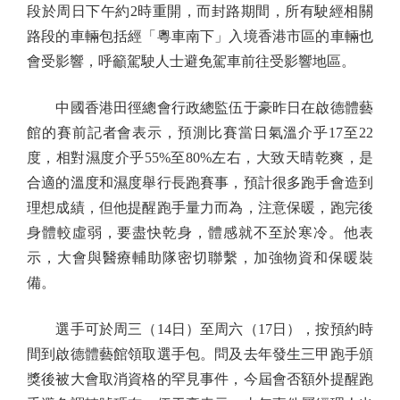
段於周日下午約2時重開，而封路期間，所有駛經相關
路段的車輛包括經「粵車南下」入境香港市區的車輛也
會受影響，呼籲駕駛人士避免駕車前往受影響地區。
中國香港田徑總會行政總監伍于豪昨日在啟德體藝
館的賽前記者會表示，預測比賽當日氣溫介乎17至22
度，相對濕度介乎55%至80%左右，大致天晴乾爽，是
合適的溫度和濕度舉行長跑賽事，預計很多跑手會造到
理想成績，但他提醒跑手量力而為，注意保暖，跑完後
身體較虛弱，要盡快乾身，體感就不至於寒冷。他表
示，大會與醫療輔助隊密切聯繫，加強物資和保暖裝
備。
選手可於周三（14日）至周六（17日），按預約時
間到啟德體藝館領取選手包。問及去年發生三甲跑手頒
獎後被大會取消資格的罕見事件，今屆會否額外提醒跑