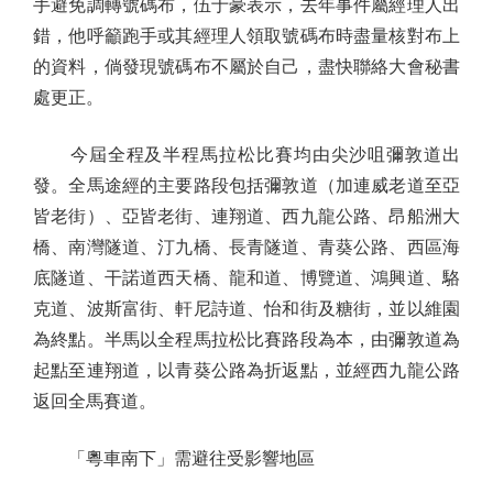
手避免調轉號碼布，伍于豪表示，去年事件屬經理人出
錯，他呼籲跑手或其經理人領取號碼布時盡量核對布上
的資料，倘發現號碼布不屬於自己，盡快聯絡大會秘書
處更正。
今屆全程及半程馬拉松比賽均由尖沙咀彌敦道出
發。全馬途經的主要路段包括彌敦道（加連威老道至亞
皆老街）、亞皆老街、連翔道、西九龍公路、昂船洲大
橋、南灣隧道、汀九橋、長青隧道、青葵公路、西區海
底隧道、干諾道西天橋、龍和道、博覽道、鴻興道、駱
克道、波斯富街、軒尼詩道、怡和街及糖街，並以維園
為終點。半馬以全程馬拉松比賽路段為本，由彌敦道為
起點至連翔道，以青葵公路為折返點，並經西九龍公路
返回全馬賽道。
「粵車南下」需避往受影響地區