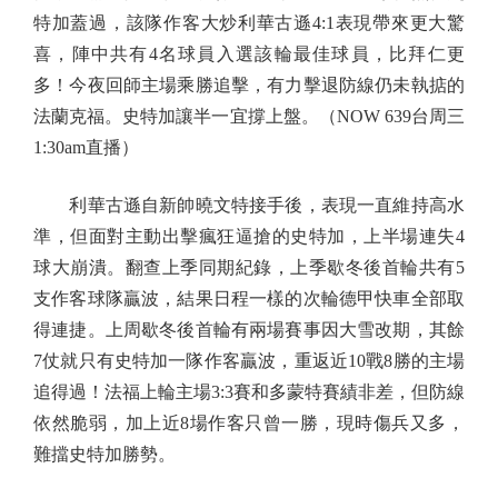
特加蓋過，該隊作客大炒利華古遜4:1表現帶來更大驚
喜，陣中共有4名球員入選該輪最佳球員，比拜仁更
多！今夜回師主場乘勝追擊，有力擊退防線仍未執掂的
法蘭克福。史特加讓半一宜撐上盤。（NOW 639台周三
1:30am直播）
利華古遜自新帥曉文特接手後，表現一直維持高水
準，但面對主動出擊瘋狂逼搶的史特加，上半場連失4
球大崩潰。翻查上季同期紀錄，上季歇冬後首輪共有5
支作客球隊贏波，結果日程一樣的次輪德甲快車全部取
得連捷。上周歇冬後首輪有兩場賽事因大雪改期，其餘
7仗就只有史特加一隊作客贏波，重返近10戰8勝的主場
追得過！法福上輪主場3:3賽和多蒙特賽績非差，但防線
依然脆弱，加上近8場作客只曾一勝，現時傷兵又多，
難擋史特加勝勢。