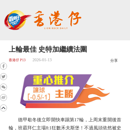
上輪最佳 史特加繼續法圍
2026-01-13
香港仔 P13
分享
德甲歇冬後立即開快車踢第17輪，上周末重開後首
輪，班霸拜仁主場8:1狂數禾夫斯堡！不過風頭依然被史