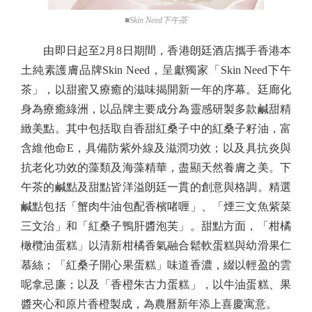
■Skin Need下午茶
由即日起至2月8日期間，香港朗廷酒店攜手香港本
土純素護膚品牌Skin Need，呈獻獨家「Skin Need下午
茶」，以甜蜜又療癒的滋味揭開新一年的序幕。廷廊化
身為療癒綠洲，以品牌主要成分為靈感研製多款鹹甜精
緻美點。其中包括取自香甜紅桑子中的紅桑子籽油，富
含維他命E，具備防紫外線及滋潤功效；以及具抗炎與
抗老化功效的藻類及海藻精華，盡顯天然養膚之美。下
午茶的鹹點及甜點皆洋溢朗廷一貫的創意與格調。精選
鹹點包括「蟹肉牛油包配香檳啫喱」、「煙三文魚紫菜
三文治」和「紅桑子鴨肝醬泡芙」。甜點方面，「柑橘
橄欖油蛋糕」以清新柑橘香氣融合鬆軟蛋糕與幼滑果仁
慕絲；「紅桑子開心果蛋糕」味道香濃，綴以輕盈的雲
呢拿忌廉；以及「香橙朱古力蛋糕」，以牛油蛋糕、果
醬夾心和原片香橙製成，為農曆新年添上喜慶寓意。