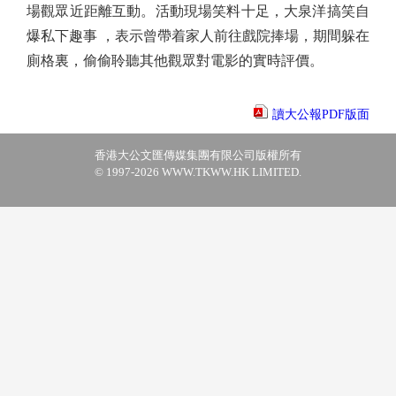
場觀眾近距離互動。活動現場笑料十足，大泉洋搞笑自
爆私下趣事 ，表示曾帶着家人前往戲院捧場，期間躲在
廁格裏，偷偷聆聽其他觀眾對電影的實時評價。
讀大公報PDF版面
香港大公文匯傳媒集團有限公司版權所有
© 1997-2026 WWW.TKWW.HK LIMITED.