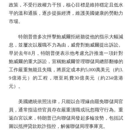
政策，不受行政權力干預，核心目標是維持穩定且低水
平的溫和通脹，逐步提振經濟，維護美國健康的勞動力
市場。
特朗普曾多次抨擊鮑威爾拒絕聽從他的指示大幅減
息，並屢次以履職不力為由，威脅對鮑威爾提出訴訟。
早於去年8月，特朗普便表示他考慮允許推進一項針對
鮑威爾的重大訴訟，宣稱鮑威爾管理聯儲局總部翻修的
工作嚴重無能且失職，將原定成本約5,000萬美元（約3.
9億港元）的工程，增至耗費30億美元（約234億港
元）。
美國總統依照法律，只能以合理緣由罷免聯儲局官
員，通常指這些官員存在嚴重瀆職或玩忽職守行為。重
返白宮以來，特朗普已向聯儲局發起多輪攻勢，包括試
圖以抵押貸款欺詐指控，解僱聯儲局理事庫克。