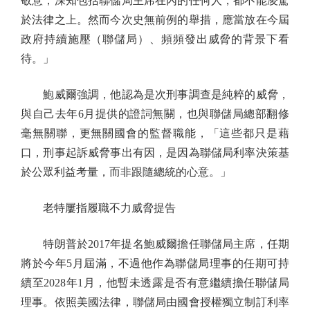
敬意，深知包括聯儲局主席在內的任何人，都不能凌駕
於法律之上。然而今次史無前例的舉措，應當放在今屆
政府持續施壓（聯儲局）、頻頻發出威脅的背景下看
待。」
鮑威爾強調，他認為是次刑事調查是純粹的威脅，
與自己去年6月提供的證詞無關，也與聯儲局總部翻修
毫無關聯，更無關國會的監督職能，「這些都只是藉
口，刑事起訴威脅事出有因，是因為聯儲局利率決策基
於公眾利益考量，而非跟隨總統的心意。」
老特屢指履職不力威脅提告
特朗普於2017年提名鮑威爾擔任聯儲局主席，任期
將於今年5月屆滿，不過他作為聯儲局理事的任期可持
續至2028年1月，他暫未透露是否有意繼續擔任聯儲局
理事。依照美國法律，聯儲局由國會授權獨立制訂利率