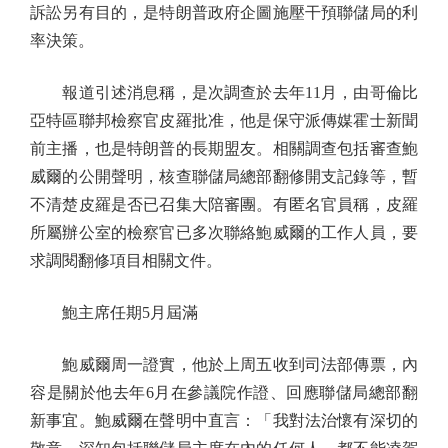
訴訟另有目的，是特朗普政府企圖施壓干預聯儲局的利
率決策。
報道引述消息稱，是次調查於去年11月，由哥倫比
亞特區聯邦檢察官皮羅批准，他是保守派傳媒霍士新聞
前主播，也是特朗普的長期盟友。相關調查包括審查鮑
威爾的公開聲明，核查聯儲局總部翻修開支記錄等，暫
不清楚皮羅是否已召集大陪審團。有匿名官員稱，皮羅
所屬辦公室的檢察官已多次聯絡鮑威爾的工作人員，要
求調閱翻修項目相關文件。
鮑主席任期5月屆滿
鮑威爾周一證實，他於上周五收到司法部傳票，內
容是關於他去年6月在參議院作證、回應聯儲局總部翻
新事宜。鮑威爾在聲明中直言：「我對法治懷有深切的