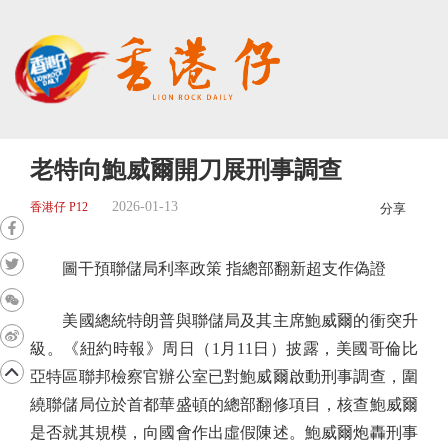
老特向鮑威爾開刀展刑事調查
2026-01-13
香港仔 P12
分享
圖干預聯儲局利率政策 指總部翻新超支作偽證
美國總統特朗普與聯儲局及其主席鮑威爾的衝突升
級。《紐約時報》周日（1月11日）披露，美國哥倫比
亞特區聯邦檢察官辦公室已對鮑威爾啟動刑事調查，圍
繞聯儲局位於首都華盛頓的總部翻修項目，核查鮑威爾
是否就其規模，向國會作出虛假陳述。鮑威爾炮轟刑事