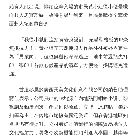
始有人龍出現。排頭位等入場的市民黃小姐從小便是幪
面超人忠實粉絲，故特意提早到來，目標是購得全套幪
面超人紀念幣盲盒。
「我從小就對這類有變身設計、充滿型格感的IP毫
無抵抗力！」黃小姐笑言即使超人作品往往被外界定性
為「男孩向」，但也無礙她深深迷上。她事前還預先打
印一張印上各款心儀產品的清單，方便逐一採購避免遺
漏。
首度參展的廣西天美文化創意有限公司的銷售助理
蔣佳表示，公司展出的IP均源自內地熱門網絡小說、影
視劇及動漫周邊，產品則以徽章、立牌、冰箱貼、鎖匙
扣等為主，在內地市場擁有廣泛受眾，但在香港地區知
名度仍有待提升。公司看好香港獨特的國際貿易地位與
文化輻射力，冀藉今次契機能更順利進入泰國、越南等