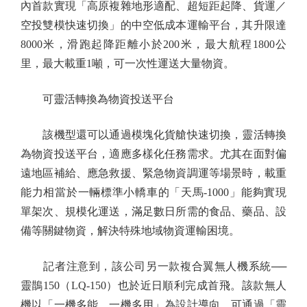
內首款實現「高原複雜地形適配、超短距起降、貨運／
空投雙模快速切換」的中空低成本運輸平台，其升限達
8000米，滑跑起降距離小於200米，最大航程1800公
里，最大載重1噸，可一次性運送大量物資。
可靈活轉換為物資投送平台
該機型還可以通過模塊化貨艙快速切換，靈活轉換
為物資投送平台，適應多樣化任務需求。尤其在面對偏
遠地區補給、應急救援、緊急物資調運等場景時，載重
能力相當於一輛標準小轎車的「天馬-1000」能夠實現
單架次、規模化運送，滿足數日所需的食品、藥品、設
備等關鍵物資，解決特殊地域物資運輸困境。
記者注意到，該公司另一款複合翼無人機系統──
靈鵲150（LQ-150）也於近日順利完成首飛。該款無人
機以「一機多能、一機多用」為設計導向，可通過「靈