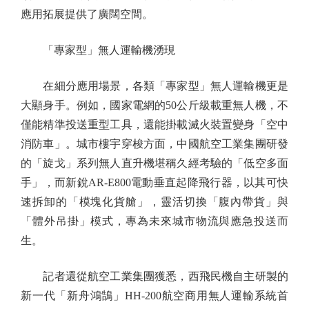
應用拓展提供了廣闊空間。
「專家型」無人運輸機湧現
在細分應用場景，各類「專家型」無人運輸機更是
大顯身手。例如，國家電網的50公斤級載重無人機，不
僅能精準投送重型工具，還能掛載滅火裝置變身「空中
消防車」。城市樓宇穿梭方面，中國航空工業集團研發
的「旋戈」系列無人直升機堪稱久經考驗的「低空多面
手」，而新銳AR-E800電動垂直起降飛行器，以其可快
速拆卸的「模塊化貨艙」，靈活切換「腹內帶貨」與
「體外吊掛」模式，專為未來城市物流與應急投送而
生。
記者還從航空工業集團獲悉，西飛民機自主研製的
新一代「新舟鴻鵠」HH-200航空商用無人運輸系統首