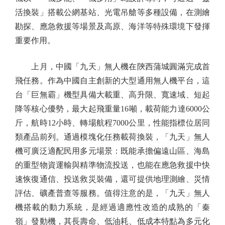
活換裝」搭載公網基站、光電吊艙等多種設備，在測繪
勘探、應急救援等場景及高原、海洋等特殊環境下發揮
重要作用。
上月，中國「九天」無人機在陝西蒲城圓滿完成首
飛任務。作為中國自主創新的大型通用無人機平台，這
台「巨無霸」機型具備大載重、高升限、寬速域、短起
降等核心優勢，最大起飛重量16噸，載荷能力達6000公
斤，航時12小時、轉場航程7000公里，性能指標位居同
類產品前列。通過模塊化任務載荷換裝，「九天」無人
機可廣泛適配民用多元場景：既能承擔偏遠山區、海島
的重型物資運輸與精準物流投送，也能在應急救援中快
速恢復通信、投送救災裝備，還可提供地理測繪、災情
評估、礦產普查等服務。值得注意的是，「九天」無人
機搭載的動力系統，是經過適應性改造的成熟的「秦
嶺」發動機，其長壽命、低油耗、低成本特點為多元化