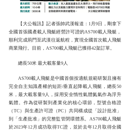
【大公報訊】記者張帥武漢報道：1月9日，剛拿下
全國首張國產載人飛艇經營許可證的AS700載人飛艇，
順利完成荊門至武漢往返航程，實現全國首次載人飛艇
商業飛行。目前，AS700載人飛艇已獲得42架訂單。
總長50米 最大載客量9人
AS700載人飛艇是中國首個按適航規範研製且擁有
完全自主知識產權的短距/垂直起降載人飛艇，總長50
米，最大載客量9人，採用安全惰性氣體氦氣作為浮升
氣體。作為從研製到產業化的核心環節，型號合格證
（TC）與生產許可證（PC）共同構成從「設計批准」
到「生產批准」的完整監管閉環體系。AS700載人飛艇
於2023年12月成功取得TC證，並於去年12月取得全國