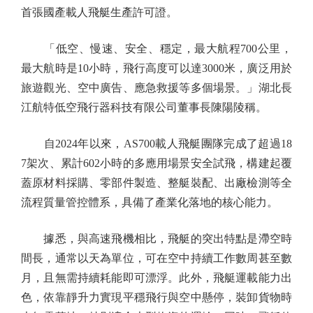
首張國產載人飛艇生產許可證。
「低空、慢速、安全、穩定，最大航程700公里，
最大航時是10小時，飛行高度可以達3000米，廣泛用於
旅遊觀光、空中廣告、應急救援等多個場景。」湖北長
江航特低空飛行器科技有限公司董事長陳陽陵稱。
自2024年以來，AS700載人飛艇團隊完成了超過18
7架次、累計602小時的多應用場景安全試飛，構建起覆
蓋原材料採購、零部件製造、整艇裝配、出廠檢測等全
流程質量管控體系，具備了產業化落地的核心能力。
據悉，與高速飛機相比，飛艇的突出特點是滯空時
間長，通常以天為單位，可在空中持續工作數周甚至數
月，且無需持續耗能即可漂浮。此外，飛艇運載能力出
色，依靠靜升力實現平穩飛行與空中懸停，裝卸貨物時